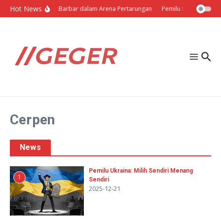
Lewati ke konten
Hot News
Politik Barbar dalam Arena Pertarungan
Pemilu Ukraina: Milih
Cerpen
News
Pemilu Ukraina: Milih Sendiri Menang
1
Sendiri
2025-12-21