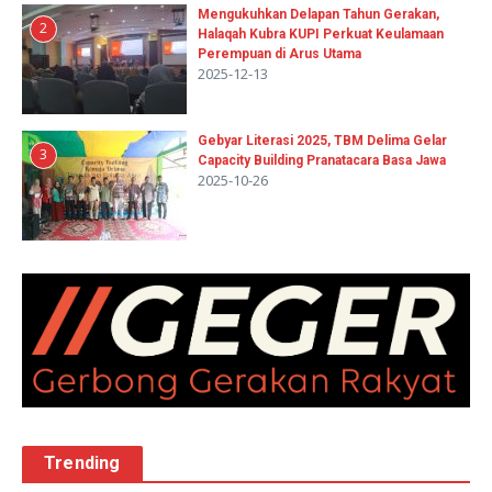
Mengukuhkan Delapan Tahun Gerakan,
2
Halaqah Kubra KUPI Perkuat Keulamaan
Perempuan di Arus Utama
2025-12-13
Gebyar Literasi 2025, TBM Delima Gelar
3
Capacity Building Pranatacara Basa Jawa
2025-10-26
Trending