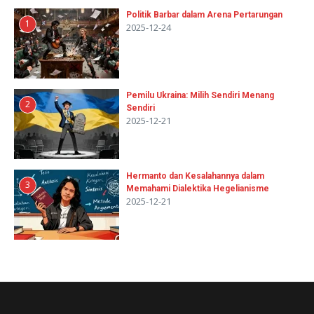
Politik Barbar dalam Arena Pertarungan
1
2025-12-24
Pemilu Ukraina: Milih Sendiri Menang
2
Sendiri
2025-12-21
Hermanto dan Kesalahannya dalam
3
Memahami Dialektika Hegelianisme
2025-12-21