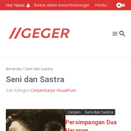
Lewati ke konten
Hot News
Politik Barbar dalam Arena Pertarungan
Pemilu Ukraina: Milih 
Beranda
/
Seni dan Sastra
Seni dan Sastra
Sub Kategori:
Cerpen
Karya Visual
Puisi
Cerpen
Seni dan Sastra
Persimpangan Dua
Harapan