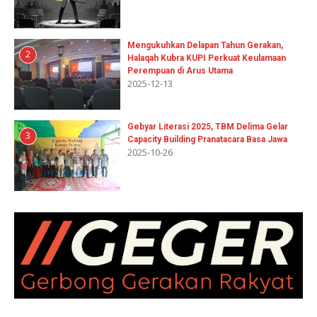
Mengukuhkan Delapan Tahun Gerakan,
2
Halaqah Kubra KUPI Perkuat Keulamaan
Perempuan di Arus Utama
2025-12-13
Gebyar Literasi 2025, TBM Delima Gelar
3
Capacity Building Pranatacara Basa Jawa
2025-10-26