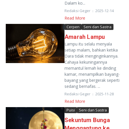
Dalam ko...
Redaksi Geger
2025-12-14
Read More
Cerpen
Seni dan Sastra
Amarah Lampu
Lampu itu selalu menyala
setiap malam, bahkan ketika
Dara tidak menginginkannya.
Cahaya kekuningannya
memantul lemah ke dinding
kamar, menampilkan bayang-
bayang yang bergerak seperti
sedang bernafas. ...
Redaksi Geger
2025-11-28
Read More
Puisi
Seni dan Sastra
Sekuntum Bunga
Menggantung ke