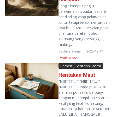
Langit kampus pagi itu
berwarna biru pudar, seperti
cat dinding yang pelan-pelan
luntur tetapi tetap menyimpan
sisa kilau. Anisa berjalan pelan
di antara deretan pohon
ketapang yang meranggas,
ranting...
Redaksi Geger
2025-12-14
Read More
Cerpen
Seni dan Sastra
Hentakan Maut
“NIIITTT…..” “NIIITTT…..”
“NIIITTT…..” Pada pukul 4.30
alarm di ponselku berbunyi
dengan menampilkan catatan
kecil yang telah ku-setting.
Catatan itu berupa: “BANGUN!!!
LALU LIHAT TANGGAL!!!”