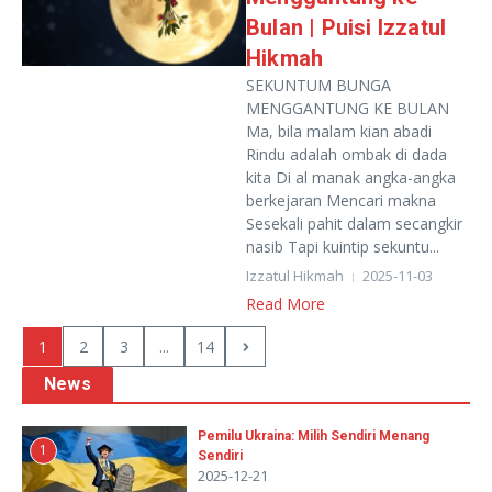
Bulan | Puisi Izzatul
Hikmah
SEKUNTUM BUNGA
MENGGANTUNG KE BULAN
Ma, bila malam kian abadi
Rindu adalah ombak di dada
kita Di al manak angka-angka
berkejaran Mencari makna
Sesekali pahit dalam secangkir
nasib Tapi kuintip sekuntu...
Izzatul Hikmah
2025-11-03
Read More
1
2
3
...
14
News
Pemilu Ukraina: Milih Sendiri Menang
1
Sendiri
2025-12-21