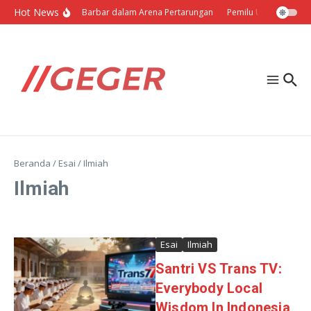
Lewati ke konten
Hot News
Politik Barbar dalam Arena Pertarungan
Pemilu Ukraina: Milih 
Beranda
/
Esai
/
Ilmiah
Ilmiah
Esai
Ilmiah
Santri VS Trans TV:
Everybody Local
Wisdom In Indonesia