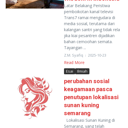
Latar Belakang Peristiwa
pemboikotan kanal televisi
Trans7 ramai mengudara di
media sosial, terutama dari
kalangan santri yang tidak rela
jika kiai pesantren dijadikan
bahan cemoohan semata.
Tayangan ...
Z.M. Syafiq
2025-10-23
Read More
Esai
Ilmiah
perubahan sosial
keagamaan pasca
penutupan lokalisasi
sunan kuning
semarang
Lokalisasi Sunan Kuning di
Semarang, yang telah