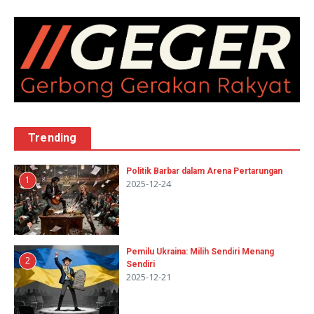
Trending
Politik Barbar dalam Arena Pertarungan
1
2025-12-24
Pemilu Ukraina: Milih Sendiri Menang
2
Sendiri
2025-12-21