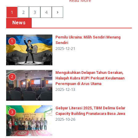
Read More
1
2
3
4
News
Pemilu Ukraina: Milih Sendiri Menang
1
Sendiri
2025-12-21
Mengukuhkan Delapan Tahun Gerakan,
2
Halaqah Kubra KUPI Perkuat Keulamaan
Perempuan di Arus Utama
2025-12-13
Gebyar Literasi 2025, TBM Delima Gelar
3
Capacity Building Pranatacara Basa Jawa
2025-10-26