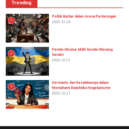
Trending
Politik Barbar dalam Arena Pertarungan
1
2025-12-24
Pemilu Ukraina: Milih Sendiri Menang
2
Sendiri
2025-12-21
Hermanto dan Kesalahannya dalam
3
Memahami Dialektika Hegelianisme
2025-12-21