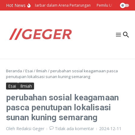
Lewati ke konten
Hot News
Politik Barbar dalam Arena Pertarungan
Pemilu Ukraina: Milih S
Beranda
/
Esai
/
Ilmiah
/
perubahan sosial keagamaan pasca
penutupan lokalisasi sunan kuning semarang
Esai
Ilmiah
perubahan sosial keagamaan
pasca penutupan lokalisasi
sunan kuning semarang
Oleh
Redaksi Geger
Tidak ada komentar
2024-12-11