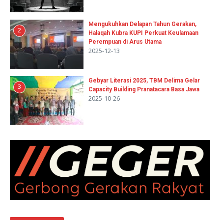
Mengukuhkan Delapan Tahun Gerakan,
2
Halaqah Kubra KUPI Perkuat Keulamaan
Perempuan di Arus Utama
2025-12-13
Gebyar Literasi 2025, TBM Delima Gelar
3
Capacity Building Pranatacara Basa Jawa
2025-10-26