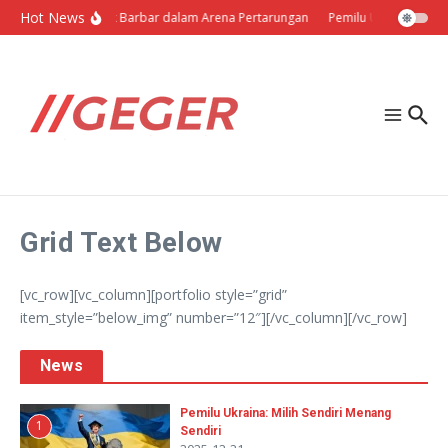
Lewati ke konten
Hot News
Politik Barbar dalam Arena Pertarungan
Pemilu Ukraina: Milih
Grid Text Below
[vc_row][vc_column][portfolio style=”grid”
item_style=”below_img” number=”12″][/vc_column][/vc_row]
News
Pemilu Ukraina: Milih Sendiri Menang
1
Sendiri