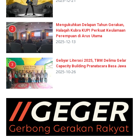
2025-12-21
Mengukuhkan Delapan Tahun Gerakan,
2
Halaqah Kubra KUPI Perkuat Keulamaan
Perempuan di Arus Utama
2025-12-13
Gebyar Literasi 2025, TBM Delima Gelar
3
Capacity Building Pranatacara Basa Jawa
2025-10-26