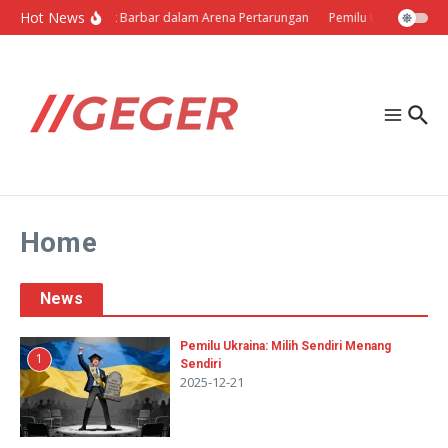
Lewati ke konten
Hot News
Politik Barbar dalam Arena Pertarungan
Pemilu Ukraina: Milih
Home
News
Pemilu Ukraina: Milih Sendiri Menang
1
Sendiri
2025-12-21