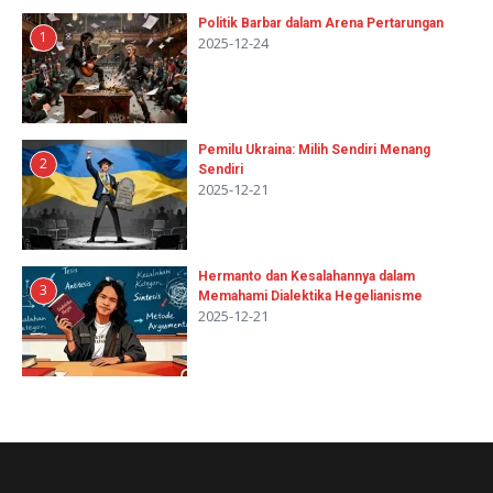
Politik Barbar dalam Arena Pertarungan
1
2025-12-24
Pemilu Ukraina: Milih Sendiri Menang
2
Sendiri
2025-12-21
Hermanto dan Kesalahannya dalam
3
Memahami Dialektika Hegelianisme
2025-12-21