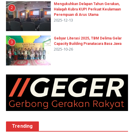
Mengukuhkan Delapan Tahun Gerakan,
2
Halaqah Kubra KUPI Perkuat Keulamaan
Perempuan di Arus Utama
2025-12-13
Gebyar Literasi 2025, TBM Delima Gelar
3
Capacity Building Pranatacara Basa Jawa
2025-10-26
Trending