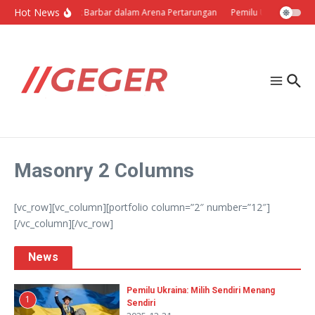
Lewati ke konten
Hot News
Politik Barbar dalam Arena Pertarungan
Pemilu Ukraina: Milih
Masonry 2 Columns
[vc_row][vc_column][portfolio column=”2″ number=”12″]
[/vc_column][/vc_row]
News
Pemilu Ukraina: Milih Sendiri Menang
1
Sendiri