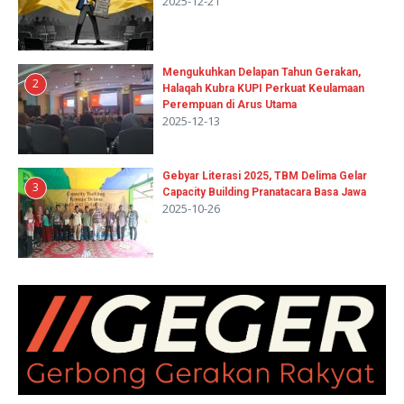
2025-12-21
Mengukuhkan Delapan Tahun Gerakan,
2
Halaqah Kubra KUPI Perkuat Keulamaan
Perempuan di Arus Utama
2025-12-13
Gebyar Literasi 2025, TBM Delima Gelar
3
Capacity Building Pranatacara Basa Jawa
2025-10-26