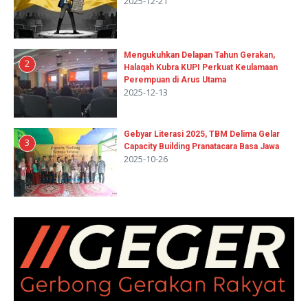
2025-12-21
Mengukuhkan Delapan Tahun Gerakan,
2
Halaqah Kubra KUPI Perkuat Keulamaan
Perempuan di Arus Utama
2025-12-13
Gebyar Literasi 2025, TBM Delima Gelar
3
Capacity Building Pranatacara Basa Jawa
2025-10-26