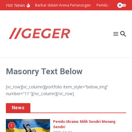
Lewati ke konten
Hot News
Politik Barbar dalam Arena Pertarungan
Pemilu Ukraina: Milih
Masonry Text Below
[vc_row][vc_column][portfolio item_style=”below_img”
number=”11″][/vc_column][/vc_row]
News
Pemilu Ukraina: Milih Sendiri Menang
1
Sendiri