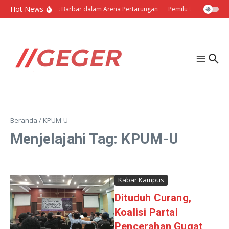
Lewati ke konten
Hot News
Politik Barbar dalam Arena Pertarungan
Pemilu Ukraina: Milih
Beranda
/
KPUM-U
Menjelajahi Tag: KPUM-U
Kabar Kampus
Dituduh Curang,
Koalisi Partai
Pencerahan Gugat