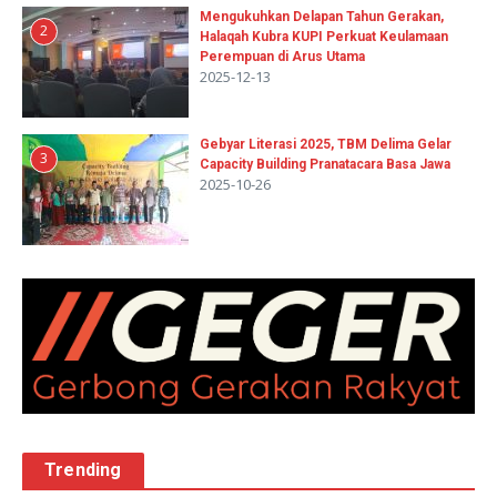
Mengukuhkan Delapan Tahun Gerakan,
2
Halaqah Kubra KUPI Perkuat Keulamaan
Perempuan di Arus Utama
2025-12-13
Gebyar Literasi 2025, TBM Delima Gelar
3
Capacity Building Pranatacara Basa Jawa
2025-10-26
Trending