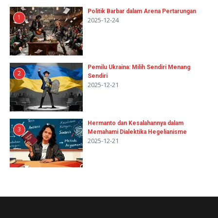
Politik Barbar dalam Arena Pertarungan
1
2025-12-24
Pemilu Ukraina: Milih Sendiri Menang
2
Sendiri
2025-12-21
Hermanto dan Kesalahannya dalam
3
Memahami Dialektika Hegelianisme
2025-12-21