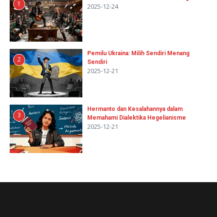
1
2025-12-24
Pemilu Ukraina: Milih Sendiri Menang
2
Sendiri
2025-12-21
Hermanto dan Kesalahannya dalam
3
Memahami Dialektika Hegelianisme
2025-12-21