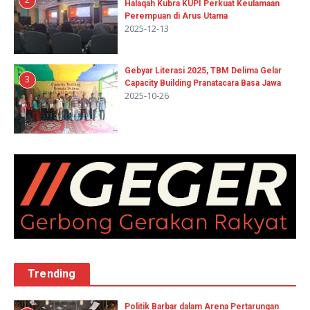
Halaqah Kubra KUPI Perkuat Keulamaan
Perempuan di Arus Utama
2025-12-13
Gebyar Literasi 2025, TBM Delima Gelar
3
Capacity Building Pranatacara Basa Jawa
2025-10-26
Trending
Politik Barbar dalam Arena Pertarungan