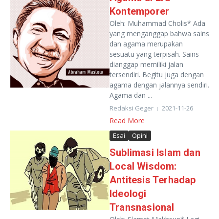
Kontemporer
Oleh: Muhammad Cholis* Ada
yang menganggap bahwa sains
dan agama merupakan
sesuatu yang terpisah. Sains
dianggap memiliki jalan
tersendiri. Begitu juga dengan
agama dengan jalannya sendiri.
Agama dan ...
Redaksi Geger
2021-11-26
Read More
Esai
Opini
Sublimasi Islam dan
Local Wisdom:
Antitesis Terhadap
Ideologi
Transnasional