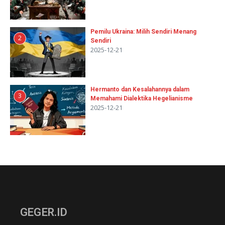
Pemilu Ukraina: Milih Sendiri Menang
2
Sendiri
2025-12-21
Hermanto dan Kesalahannya dalam
3
Memahami Dialektika Hegelianisme
2025-12-21
GEGER.ID