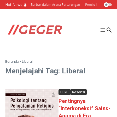
Lewati ke konten
Hot News
Politik Barbar dalam Arena Pertarungan
Pemilu Ukraina: Milih
Beranda
/
Liberal
Menjelajahi Tag: Liberal
Buku
Resensi
Pentingnya
“Interkoneksi” Sains-
Agama di Era