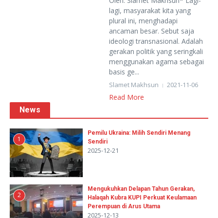
Oleh: Slamet Makhsun* Lagi-
lagi, masyarakat kita yang
plural ini, menghadapi
ancaman besar. Sebut saja
ideologi transnasional. Adalah
gerakan politik yang seringkali
menggunakan agama sebagai
basis ge...
Slamet Makhsun
2021-11-06
Read More
News
Pemilu Ukraina: Milih Sendiri Menang
1
Sendiri
2025-12-21
Mengukuhkan Delapan Tahun Gerakan,
2
Halaqah Kubra KUPI Perkuat Keulamaan
Perempuan di Arus Utama
2025-12-13