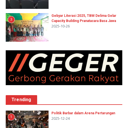
Gebyar Literasi 2025, TBM Delima Gelar
3
Capacity Building Pranatacara Basa Jawa
2025-10-26
Trending
Politik Barbar dalam Arena Pertarungan
1
2025-12-24