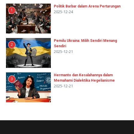
Politik Barbar dalam Arena Pertarungan
1
2025-12-24
Pemilu Ukraina: Milih Sendiri Menang
2
Sendiri
2025-12-21
Hermanto dan Kesalahannya dalam
3
Memahami Dialektika Hegelianisme
2025-12-21