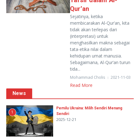
Tafsir dalam Al-
Qur’an
Sejatinya, ketika
membicarakan Al-Qur’an, kita
tidak akan terlepas dari
(interpretasi) untuk
menghasilkan makna sebagai
tata-etika nilai dalam
kehidupan umat manusia.
Sebagaimana, Al-Qur’an turun
tida...
Mohammad Cholis
2021-11-03
Read More
News
Pemilu Ukraina: Milih Sendiri Menang
1
Sendiri
2025-12-21