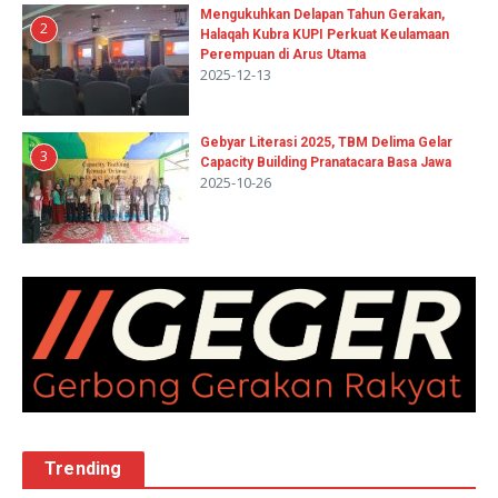
Mengukuhkan Delapan Tahun Gerakan,
2
Halaqah Kubra KUPI Perkuat Keulamaan
Perempuan di Arus Utama
2025-12-13
Gebyar Literasi 2025, TBM Delima Gelar
3
Capacity Building Pranatacara Basa Jawa
2025-10-26
Trending