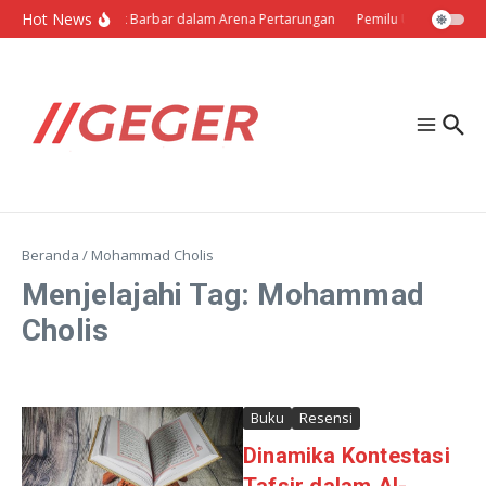
Lewati ke konten
Hot News
Politik Barbar dalam Arena Pertarungan
Pemilu Ukraina: Milih
Beranda
/
Mohammad Cholis
Menjelajahi Tag: Mohammad
Cholis
Buku
Resensi
Dinamika Kontestasi