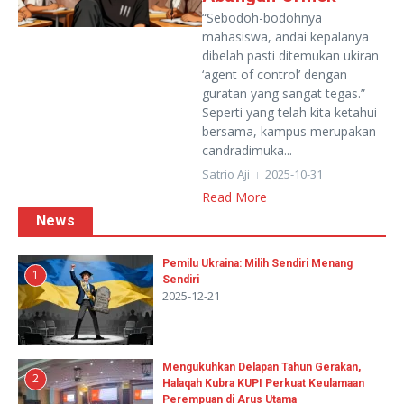
“Sebodoh-bodohnya
mahasiswa, andai kepalanya
dibelah pasti ditemukan ukiran
‘agent of control’ dengan
guratan yang sangat tegas.”
Seperti yang telah kita ketahui
bersama, kampus merupakan
candradimuka...
Satrio Aji
2025-10-31
Read More
News
Pemilu Ukraina: Milih Sendiri Menang
1
Sendiri
2025-12-21
Mengukuhkan Delapan Tahun Gerakan,
2
Halaqah Kubra KUPI Perkuat Keulamaan
Perempuan di Arus Utama