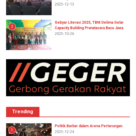
2025-12-13
Gebyar Literasi 2025, TBM Delima Gelar
3
Capacity Building Pranatacara Basa Jawa
2025-10-26
Trending
Politik Barbar dalam Arena Pertarungan
1
2025-12-24