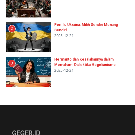
Pemilu Ukraina: Milih Sendiri Menang
2
Sendiri
2025-12-21
Hermanto dan Kesalahannya dalam
3
Memahami Dialektika Hegelianisme
2025-12-21
GEGER.ID