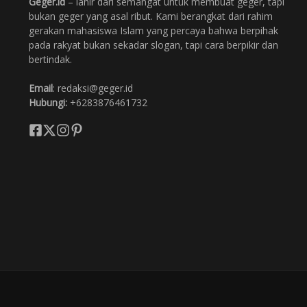
Geger.id
– lahir dari semangat untuk membuat geger, tapi
bukan geger yang asal ribut. Kami berangkat dari rahim
gerakan mahasiswa Islam yang percaya bahwa berpihak
pada rakyat bukan sekadar slogan, tapi cara berpikir dan
bertindak.
Email
: redaksi@geger.id
Hubungi:
+6283876461732