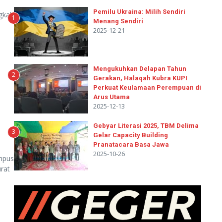
Pemilu Ukraina: Milih Sendiri
gkali
1
Menang Sendiri
2025-12-21
Mengukuhkan Delapan Tahun
2
Gerakan, Halaqah Kubra KUPI
Perkuat Keulamaan Perempuan di
Arus Utama
2025-12-13
Gebyar Literasi 2025, TBM Delima
3
Gelar Capacity Building
Pranatacara Basa Jawa
2025-10-26
ampus
urat