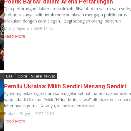
Politik Barbar dalam Arena Pertarungan
“Jika pertarungan dalam arena ilmiah, filsafat, dan sastra saja serin
barbar, rasanya sulit untuk mencari alasan mengapa politik harus
dilakukan dengan cara elegan.” Bagi sebagian orang, pertarun...
M. Aqil Diyono
2025-12-24
Read More
Esai
Opini
Suara Rakyat
Pemilu Ukraina: Milih Sendiri Menang Sendiri
Syahdan, belakangan baru saja digelar sebuah hajatan akbar di k
yang ada di Ukraina. Pekik “Hidup Mahasiswa!” diteriakkan sampai 
leher nyaris putus. Katanya, ini pesta demokrasi....
Redaksi Geger
2025-12-21
Read More