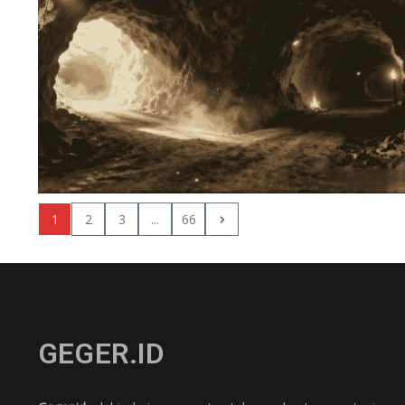
1
2
3
...
66
GEGER.ID