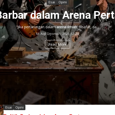
Esai
Opini
 Barbar dalam Arena Per
“Jika pertarungan dalam arena ilmiah, filsafat, da...
M. Aqil Diyono
2025-12-24
Read More
Esai
Opini