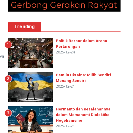
Trending
i
Politik Barbar dalam Arena
1
Pertarungan
2025-12-24
wa
Pemilu Ukraina: Milih Sendiri
2
Menang Sendiri
2025-12-21
Hermanto dan Kesalahannya
3
dalam Memahami Dialektika
Hegelianisme
2025-12-21