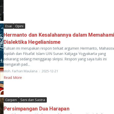
Esai
Opini
Hermanto dan Kesalahannya dalam Memaham
Dialektika Hegelianisme
Tulisan ini merupakan respon terkait argumen Hermanto, Mahasis
Aqidah dan Filsafat Islam UIN Sunan Kalijaga Yogyakarta yang
sekarang sedang menggarap skripsi. Respon yang saya tulis ini
mengarah pad...
Moh. Farhan Maulana
2025-12-21
Read More
Cerpen
Seni dan Sastra
Persimpangan Dua Harapan