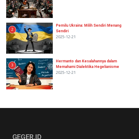
Pemilu Ukraina: Milih Sendiri Menang
2
Sendiri
2025-12-21
Hermanto dan Kesalahannya dalam
3
Memahami Dialektika Hegelianisme
2025-12-21
GEGER.ID