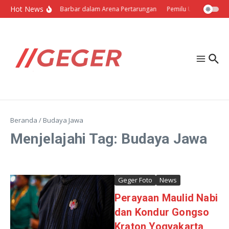
Lewati ke konten
Hot News
Politik Barbar dalam Arena Pertarungan
Pemilu Ukraina: Milih
Beranda
/
Budaya Jawa
Menjelajahi Tag: Budaya Jawa
Geger Foto
News
Perayaan Maulid Nabi
dan Kondur Gongso
Kraton Yogyakarta