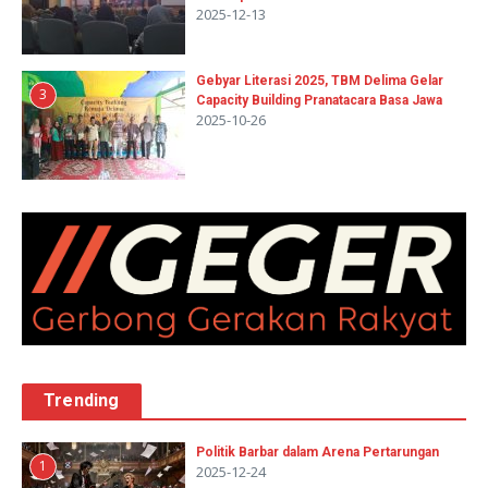
2025-12-13
Gebyar Literasi 2025, TBM Delima Gelar
3
Capacity Building Pranatacara Basa Jawa
2025-10-26
Trending
Politik Barbar dalam Arena Pertarungan
1
2025-12-24