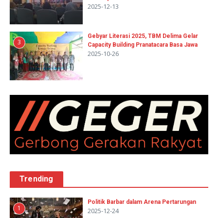
2025-12-13
Gebyar Literasi 2025, TBM Delima Gelar
3
Capacity Building Pranatacara Basa Jawa
2025-10-26
Trending
Politik Barbar dalam Arena Pertarungan
1
2025-12-24