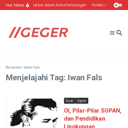
Lewati ke konten
Hot News
Politik Barbar dalam Arena Pertarungan
Pemilu Ukraina: Milih 
Beranda
/
Iwan Fals
Menjelajahi Tag: Iwan Fals
Esai
Opini
OI, Pilar-Pilar SOPAN,
dan Pendidikan
Lingkungan