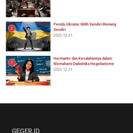
Pemilu Ukraina: Milih Sendiri Menang
2
Sendiri
2025-12-21
Hermanto dan Kesalahannya dalam
3
Memahami Dialektika Hegelianisme
2025-12-21
GEGER.ID