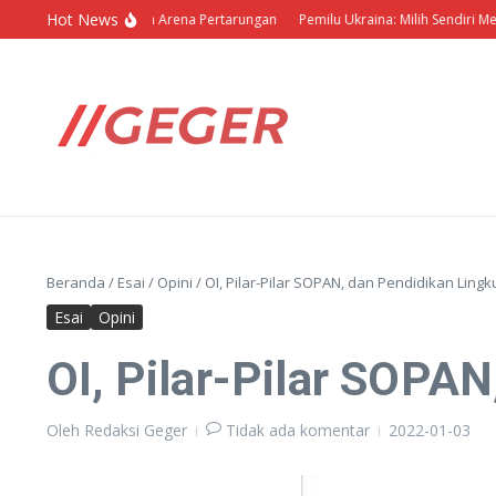
Lewati ke konten
Hot News
olitik Barbar dalam Arena Pertarungan
Pemilu Ukraina: Milih Sendiri Menang 
Beranda
/
Esai
/
Opini
/
OI, Pilar-Pilar SOPAN, dan Pendidikan Ling
Esai
Opini
OI, Pilar-Pilar SOPA
Oleh
Redaksi Geger
Tidak ada komentar
2022-01-03