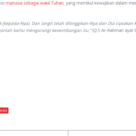
isi
manusia sebagai wakil Tuhan
, yang memikul kewajiban dalam m
kepada-Nya). Dan langit telah ditinggikan-Nya dan Dia ciptaka
nganlah kamu mengurangi keseimbangan itu,”
(Q.S Ar-Rahman ayat 6
esia