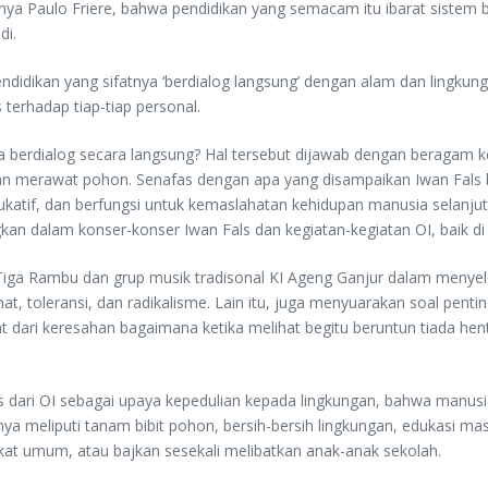
ahnya Paulo Friere, bahwa pendidikan yang semacam itu ibarat sistem 
di.
didikan yang sifatnya ‘berdialog langsung’ dengan alam dan lingkunga
terhadap tiap-tiap personal.
a berdialog secara langsung? Hal tersebut dijawab dengan beragam ke
am dan merawat pohon. Senafas dengan apa yang disampaikan Iwan Fa
ukatif, dan berfungsi untuk kemaslahatan kehidupan manusia selanjut
kan dalam konser-konser Iwan Fals dan kegiatan-kegiatan OI, baik di 
Tiga Rambu dan grup musik tradisonal KI Ageng Ganjur dalam menyele
, toleransi, dan radikalisme. Lain itu, juga menyuarakan soal pent
at dari keresahan bagaimana ketika melihat begitu beruntun tiada hen
as dari OI sebagai upaya kepedulian kepada lingkungan, bahwa manus
nya meliputi tanam bibit pohon, bersih-bersih lingkungan, edukasi m
kat umum, atau bajkan sesekali melibatkan anak-anak sekolah.