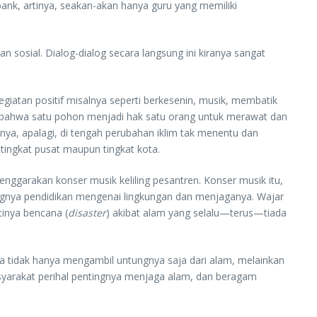
bank, artinya, seakan-akan hanya guru yang memiliki
n sosial. Dialog-dialog secara langsung ini kiranya sangat
giatan positif misalnya seperti berkesenin, musik, membatik
ls bahwa satu pohon menjadi hak satu orang untuk merawat dan
nya, apalagi, di tengah perubahan iklim tak menentu dan
tingkat pusat maupun tingkat kota.
nggarakan konser musik keliling pesantren. Konser musik itu,
ingnya pendidikan mengenai lingkungan dan menjaganya. Wajar
tinya bencana (
disaster
) akibat alam yang selalu—terus—tiada
ia tidak hanya mengambil untungnya saja dari alam, melainkan
asyarakat perihal pentingnya menjaga alam, dan beragam