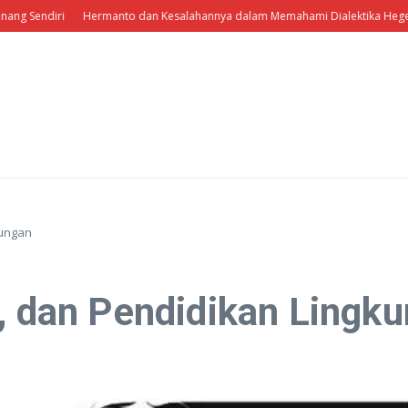
Sendiri
Hermanto dan Kesalahannya dalam Memahami Dialektika Hegeliani
kungan
N, dan Pendidikan Lingk