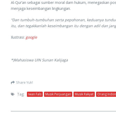
Al-Qur’an sebagai sumber moral dam hukum, menegaskan pos
menjaga keseimbangan lingkungan.
“Dan tumbuh-tumbuhan serta pepohonan, keduanya tunduk (
itu, dan tegakkanlah keseimbangan itu dengan adil dan ja
Ilustrasi:
google
*)Mahasiswa UIN Sunan Kalijaga
Share Yuk!
Tag:
Iwan Fals
Musik Perjuangan
Musik Rakyat
Orang Indon