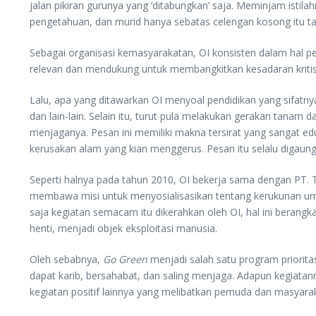
jalan pikiran gurunya yang ‘ditabungkan’ saja. Meminjam istil
pengetahuan, dan murid hanya sebatas celengan kosong itu ta
Sebagai organisasi kemasyarakatan, OI konsisten dalam hal pen
relevan dan mendukung untuk membangkitkan kesadaran kritis 
Lalu, apa yang ditawarkan OI menyoal pendidikan yang sifatny
dan lain-lain. Selain itu, turut pula melakukan gerakan tan
menjaganya. Pesan ini memiliki makna tersirat yang sangat ed
kerusakan alam yang kian menggerus. Pesan itu selalu digaung
Seperti halnya pada tahun 2010, OI bekerja sama dengan PT. 
membawa misi untuk menyosialisasikan tentang kerukunan umat
saja kegiatan semacam itu dikerahkan oleh OI, hal ini berangk
henti, menjadi objek eksploitasi manusia.
Oleh sebabnya,
Go Green
menjadi salah satu program priorit
dapat karib, bersahabat, dan saling menjaga. Adapun kegiatan
kegiatan positif lainnya yang melibatkan pemuda dan masyara