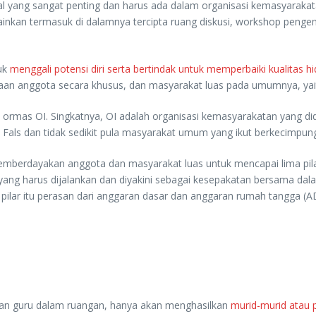
yang sangat penting dan harus ada dalam organisasi kemasyarakatan,
inkan termasuk di dalamnya tercipta ruang diskusi, workshop penge
uk
menggali potensi diri serta bertindak untuk memperbaiki kualitas h
n anggota secara khusus, dan masyarakat luas pada umumnya, yaitu
ormas OI. Singkatnya, OI adalah organisasi kemasyarakatan yang didi
Fals dan tidak sedikit pula masyarakat umum yang ikut berkecimpun
emberdayakan anggota dan masyarakat luas untuk mencapai lima pilar 
yang harus dijalankan dan diyakini sebagai kesepakatan bersama dala
ma pilar itu perasan dari anggaran dasar dan anggaran rumah tangga 
gan guru dalam ruangan, hanya akan menghasilkan
murid-murid atau p