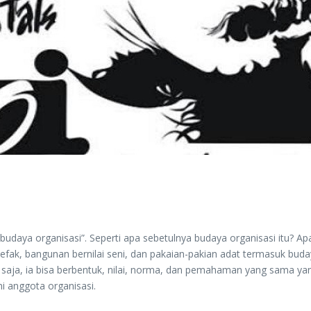
“budaya organisasi”. Seperti apa sebetulnya budaya organisasi itu? 
tefak, bangunan bernilai seni, dan pakaian-pakian adat termasuk bud
u saja, ia bisa berbentuk, nilai, norma, dan pemahaman yang sama ya
i anggota organisasi.