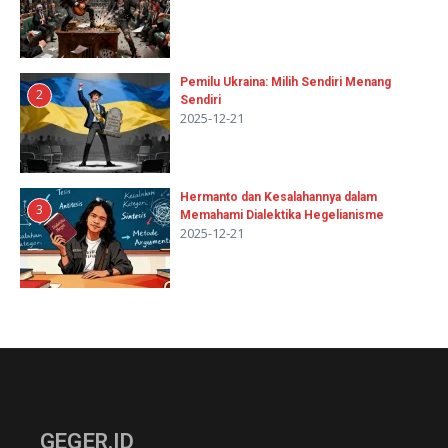
Pemilu Ukraina: Milih Sendiri Menang
2
Sendiri
2025-12-21
Hermanto dan Kesalahannya dalam
3
Memahami Dialektika Hegelianisme
2025-12-21
GEGER.ID