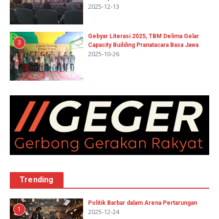
2025-12-13
Gebyar Literasi 2025, TBM Delima Gelar
3
Capacity Building Pranatacara Basa Jawa
2025-10-26
Trending
Politik Barbar dalam Arena Pertarungan
1
2025-12-24