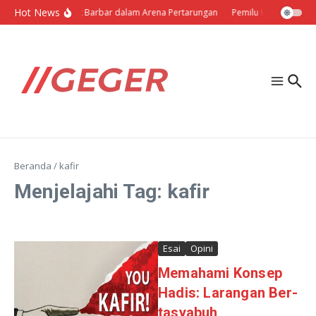
Lewati ke konten
Hot News
Politik Barbar dalam Arena Pertarungan
Pemilu Ukraina: Milih
Beranda
/
kafir
Menjelajahi Tag: kafir
Esai
Opini
Memahami Konsep
Hadis: Larangan Ber-
tasyabuh