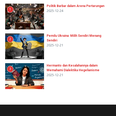
Politik Barbar dalam Arena Pertarungan
1
2025-12-24
Pemilu Ukraina: Milih Sendiri Menang
2
Sendiri
2025-12-21
Hermanto dan Kesalahannya dalam
3
Memahami Dialektika Hegelianisme
2025-12-21