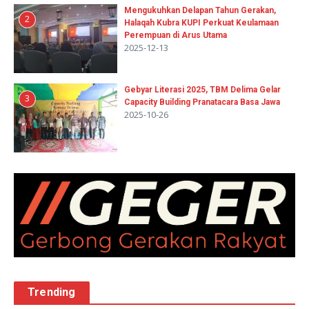
Mengukuhkan Delapan Tahun Gerakan,
2
Halaqah Kubra KUPI Perkuat Keulamaan
Perempuan di Arus Utama
2025-12-13
Gebyar Literasi 2025, TBM Delima Gelar
3
Capacity Building Pranatacara Basa Jawa
2025-10-26
Trending