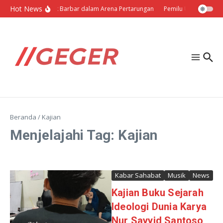
Lewati ke konten
Hot News
Politik Barbar dalam Arena Pertarungan
Pemilu Ukraina: Milih
Beranda
/
Kajian
Menjelajahi Tag: Kajian
Kabar Sahabat
Musik
News
Kajian Buku Sejarah
Ideologi Dunia Karya
Nur Sayyid Santoso,