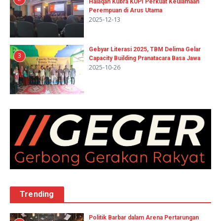
Halaqah Kubra KUPI Perkuat Keulamaan
Perempuan di Arus Utama
2025-12-13
Gebyar Literasi 2025, TBM Delima Gelar
3
Capacity Building Pranatacara Basa Jawa
2025-10-26
Trending
Politik Barbar dalam Arena Pertarungan