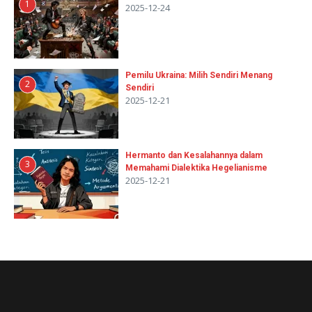
1
2025-12-24
Pemilu Ukraina: Milih Sendiri Menang
2
Sendiri
2025-12-21
Hermanto dan Kesalahannya dalam
3
Memahami Dialektika Hegelianisme
2025-12-21