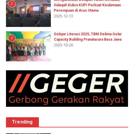
2
Halaqah Kubra KUPI Perkuat Keulamaan
Perempuan di Arus Utama
2025-12-13
Gebyar Literasi 2025, TBM Delima Gelar
3
Capacity Building Pranatacara Basa Jawa
2025-10-26
Trending