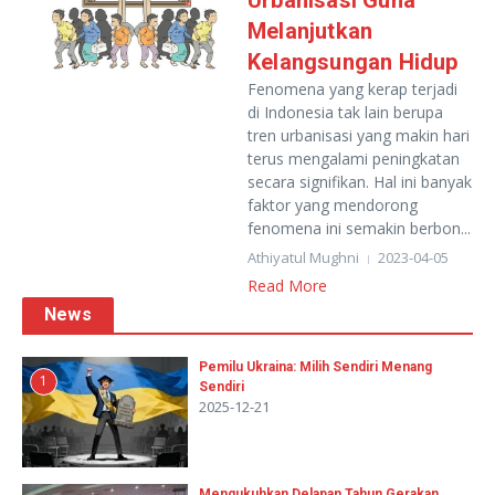
Urbanisasi Guna
Melanjutkan
Kelangsungan Hidup
Fenomena yang kerap terjadi
di Indonesia tak lain berupa
tren urbanisasi yang makin hari
terus mengalami peningkatan
secara signifikan. Hal ini banyak
faktor yang mendorong
fenomena ini semakin berbon...
Athiyatul Mughni
2023-04-05
Read More
News
Pemilu Ukraina: Milih Sendiri Menang
1
Sendiri
2025-12-21
Mengukuhkan Delapan Tahun Gerakan,