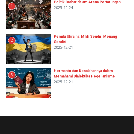
Politik Barbar dalam Arena Pertarungan
1
2025-12-24
Pemilu Ukraina: Milih Sendiri Menang
2
Sendiri
2025-12-21
Hermanto dan Kesalahannya dalam
3
Memahami Dialektika Hegelianisme
2025-12-21