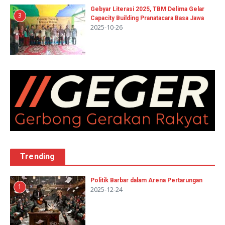
Gebyar Literasi 2025, TBM Delima Gelar
3
Capacity Building Pranatacara Basa Jawa
2025-10-26
Trending
Politik Barbar dalam Arena Pertarungan
1
2025-12-24