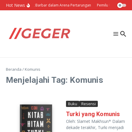
Lewati ke konten
Hot News
Politik Barbar dalam Arena Pertarungan
Pemilu Ukraina: Milih
Beranda
/
Komunis
Menjelajahi Tag: Komunis
Buku
Resensi
Turki yang Komunis
Oleh: Slamet Makhsun* Dalam
dekade terakhir, Turki menjadi