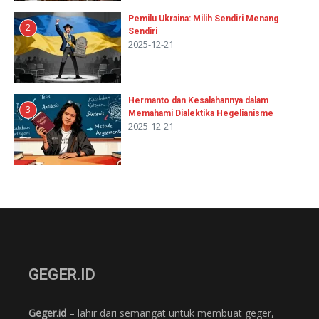
Pemilu Ukraina: Milih Sendiri Menang
2
Sendiri
2025-12-21
Hermanto dan Kesalahannya dalam
3
Memahami Dialektika Hegelianisme
2025-12-21
GEGER.ID
Geger.id
– lahir dari semangat untuk membuat geger,