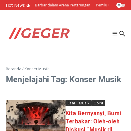
Lewati ke konten
Hot News
Politik Barbar dalam Arena Pertarungan
Pemilu Ukraina: Milih
Beranda
/
Konser Musik
Menjelajahi Tag: Konser Musik
Esai
Musik
Opini
Kita Bernyanyi, Bumi
Terbakar: Oleh-oleh
Diskusi “Musik di