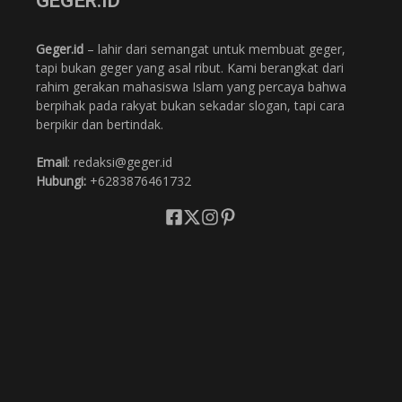
GEGER.ID
Geger.id
– lahir dari semangat untuk membuat geger,
tapi bukan geger yang asal ribut. Kami berangkat dari
rahim gerakan mahasiswa Islam yang percaya bahwa
berpihak pada rakyat bukan sekadar slogan, tapi cara
berpikir dan bertindak.
Email
: redaksi@geger.id
Hubungi:
+6283876461732