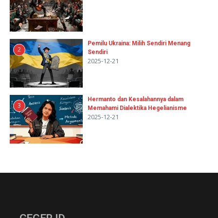
Pemilu Ukraina: Milih Sendiri Menang
2
Sendiri
2025-12-21
Hermanto dan Kesalahannya dalam
3
Memahami Dialektika Hegelianisme
2025-12-21