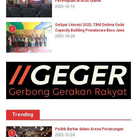
Perempuan di Arus Utama
2025-12-13
Gebyar Literasi 2025, TBM Delima Gelar
3
Capacity Building Pranatacara Basa Jawa
2025-10-26
Trending
Politik Barbar dalam Arena Pertarungan
1
2025-12-24