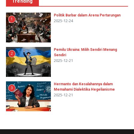
Trending
Politik Barbar dalam Arena Pertarungan
1
2025-12-24
Pemilu Ukraina: Milih Sendiri Menang
2
Sendiri
2025-12-21
Hermanto dan Kesalahannya dalam
3
Memahami Dialektika Hegelianisme
2025-12-21