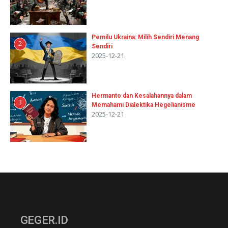
Pemilu Ukraina: Milih Sendiri Menang
2
Sendiri
2025-12-21
Hermanto dan Kesalahannya dalam
3
Memahami Dialektika Hegelianisme
2025-12-21
GEGER.ID