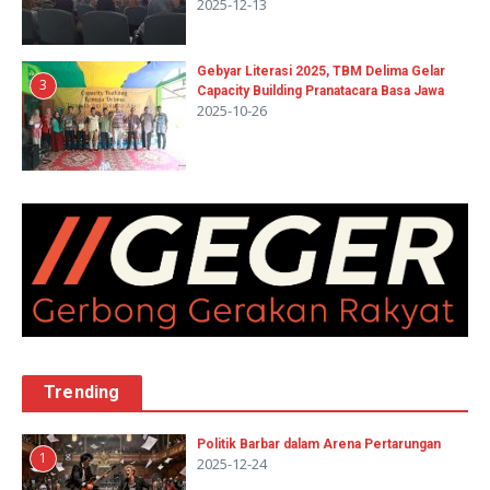
2025-12-13
Gebyar Literasi 2025, TBM Delima Gelar
3
Capacity Building Pranatacara Basa Jawa
2025-10-26
Trending
Politik Barbar dalam Arena Pertarungan
1
2025-12-24