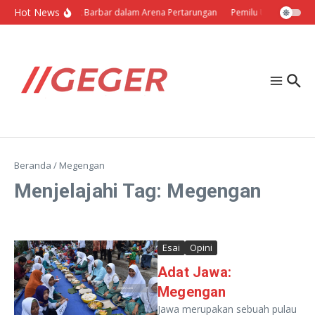
Lewati ke konten
Hot News
Politik Barbar dalam Arena Pertarungan
Pemilu Ukraina: Milih
Beranda
/
Megengan
Menjelajahi Tag: Megengan
Esai
Opini
Adat Jawa:
Megengan
Jawa merupakan sebuah pulau