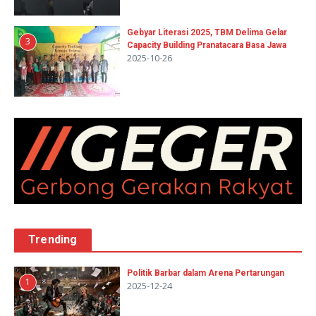
Gebyar Literasi 2025, TBM Delima Gelar
3
Capacity Building Pranatacara Basa Jawa
2025-10-26
Trending
Politik Barbar dalam Arena Pertarungan
1
2025-12-24