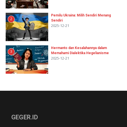
Pemilu Ukraina: Milih Sendiri Menang
2
Sendiri
2025-12-21
Hermanto dan Kesalahannya dalam
3
Memahami Dialektika Hegelianisme
2025-12-21
GEGER.ID