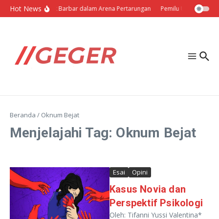
Lewati ke konten
Hot News
Politik Barbar dalam Arena Pertarungan
Pemilu Ukraina: Milih
Beranda
/
Oknum Bejat
Menjelajahi Tag: Oknum Bejat
Esai
Opini
Kasus Novia dan
Perspektif Psikologi
Oleh: Tifanni Yussi Valentina*