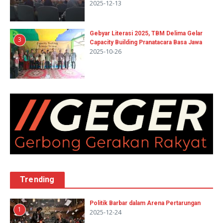
2025-12-13
Gebyar Literasi 2025, TBM Delima Gelar
3
Capacity Building Pranatacara Basa Jawa
2025-10-26
Trending
Politik Barbar dalam Arena Pertarungan
1
2025-12-24