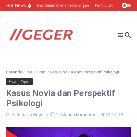
Lewati ke konten
Hot News
Politik Barbar dalam Arena Pertarungan
Pemilu Ukraina: Milih Sen
Beranda
/
Esai
/
Opini
/
Kasus Novia dan Perspektif Psikologi
Esai
Opini
Kasus Novia dan Perspektif
Psikologi
Oleh
Redaksi Geger
Tidak ada komentar
2021-12-18