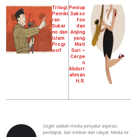
Trilogi
Peniup
Pemiki
Sakso
ran
fon
Sukar
dan
no dan
Anjing
Islam
yang
Progr
Mati
esif
Suri ~
Cerpe
n
Abdurr
ahman
H.R.
Geger adalah media penyalur aspirasi,
pendapat, dan kritikan dari rakyat. Media ini