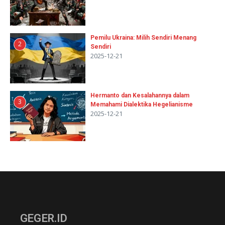
Pemilu Ukraina: Milih Sendiri Menang
2
Sendiri
2025-12-21
Hermanto dan Kesalahannya dalam
3
Memahami Dialektika Hegelianisme
2025-12-21
GEGER.ID