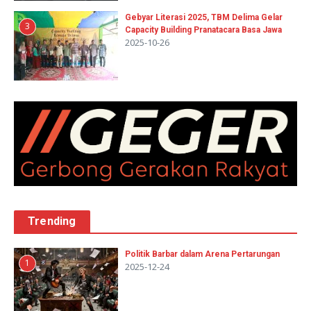
Gebyar Literasi 2025, TBM Delima Gelar
3
Capacity Building Pranatacara Basa Jawa
2025-10-26
Trending
Politik Barbar dalam Arena Pertarungan
1
2025-12-24