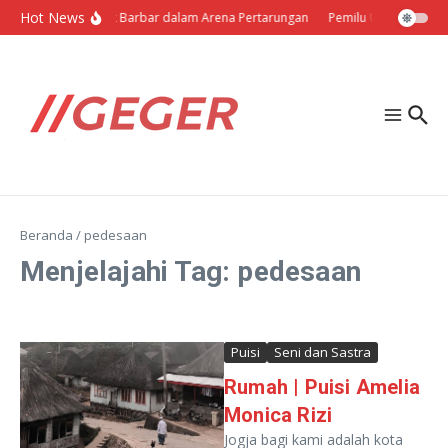
Lewati ke konten
Hot News
Politik Barbar dalam Arena Pertarungan
Pemilu Ukraina: Milih
Beranda
/
pedesaan
Menjelajahi Tag: pedesaan
Puisi
Seni dan Sastra
Rumah | Puisi Amelia
Monica Rizi
Jogja bagi kami adalah kota