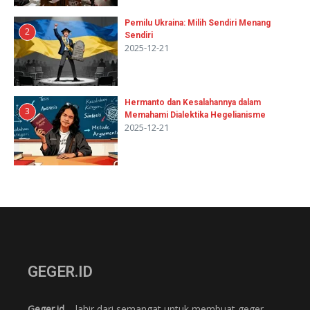
Pemilu Ukraina: Milih Sendiri Menang
2
Sendiri
2025-12-21
Hermanto dan Kesalahannya dalam
3
Memahami Dialektika Hegelianisme
2025-12-21
GEGER.ID
Geger.id
– lahir dari semangat untuk membuat geger,