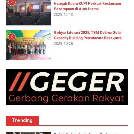
2
Halaqah Kubra KUPI Perkuat Keulamaan
Perempuan di Arus Utama
2025-12-13
Gebyar Literasi 2025, TBM Delima Gelar
3
Capacity Building Pranatacara Basa Jawa
2025-10-26
Trending