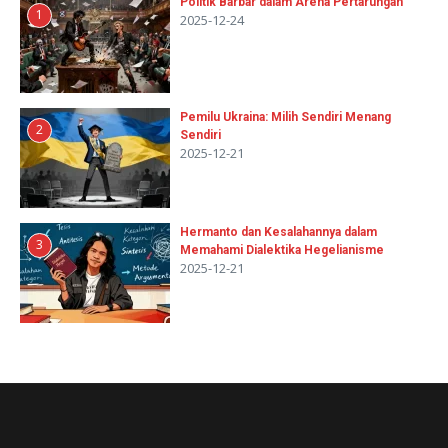
Politik Barbar dalam Arena Pertarungan
1
2025-12-24
Pemilu Ukraina: Milih Sendiri Menang
2
Sendiri
2025-12-21
Hermanto dan Kesalahannya dalam
3
Memahami Dialektika Hegelianisme
2025-12-21