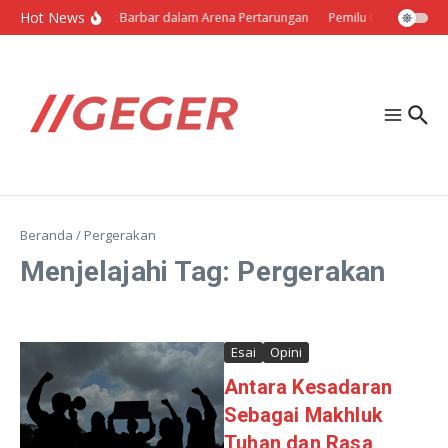
Lewati ke konten
Hot News
Politik Barbar dalam Arena Pertarungan
Pemilu Ukraina: Milih
Beranda
/
Pergerakan
Menjelajahi Tag: Pergerakan
Esai
Opini
Antara Kesadaran
Sebagai Makhluk
Tuhan dan Rasa