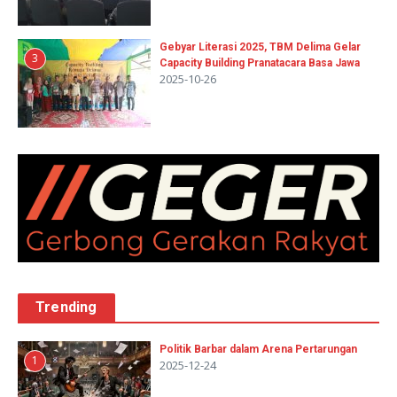
Gebyar Literasi 2025, TBM Delima Gelar
3
Capacity Building Pranatacara Basa Jawa
2025-10-26
Trending
Politik Barbar dalam Arena Pertarungan
1
2025-12-24