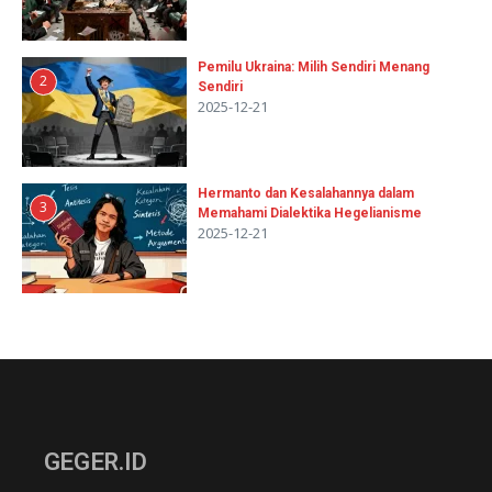
Pemilu Ukraina: Milih Sendiri Menang
2
Sendiri
2025-12-21
Hermanto dan Kesalahannya dalam
3
Memahami Dialektika Hegelianisme
2025-12-21
GEGER.ID