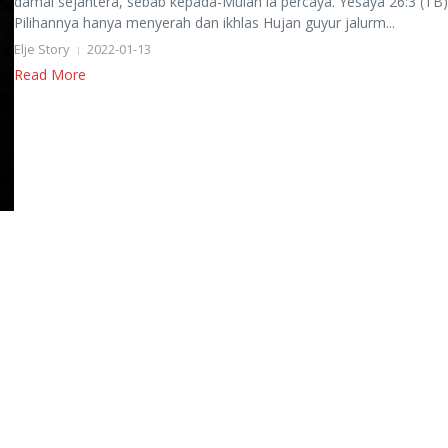
damai sejahtera, sebab kepada-Mulah ia percaya. Yesaya 26:3 (T
Pilihannya hanya menyerah dan ikhlas Hujan guyur jalurm...
Elje Story
2022-01-13
Read More