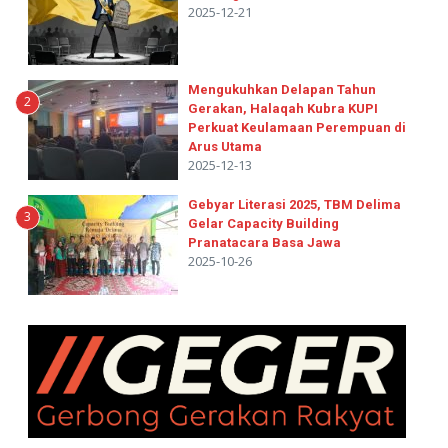
B)
2025-12-21
Mengukuhkan Delapan Tahun
2
Gerakan, Halaqah Kubra KUPI
Perkuat Keulamaan Perempuan di
Arus Utama
2025-12-13
Gebyar Literasi 2025, TBM Delima
3
Gelar Capacity Building
Pranatacara Basa Jawa
2025-10-26