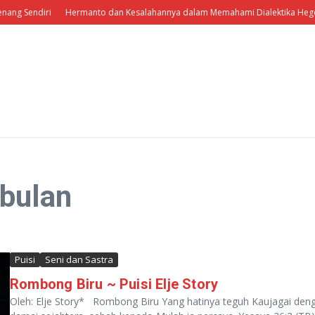
ng Sendiri
Hermanto dan Kesalahannya dalam Memahami Dialektika Hegeli
mbulan
Puisi
Seni dan Sastra
Rombong Biru ~ Puisi Elje Story
Oleh: Elje Story* Rombong Biru Yang hatinya teguh Kaujagai den