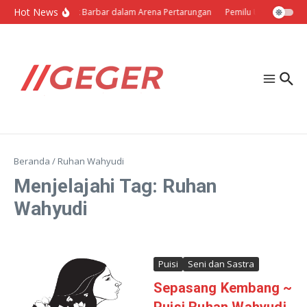
Lewati ke konten
Hot News
Politik Barbar dalam Arena Pertarungan
Pemilu Ukraina: Milih
Beranda
/
Ruhan Wahyudi
Menjelajahi Tag: Ruhan
Wahyudi
Puisi
Seni dan Sastra
Sepasang Kembang ~