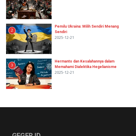
Pemilu Ukraina: Milih Sendiri Menang
2
Sendiri
2025-12-21
Hermanto dan Kesalahannya dalam
3
Memahami Dialektika Hegelianisme
2025-12-21
GEGER.ID