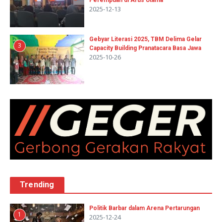
Perempuan di Arus Utama
2025-12-13
Gebyar Literasi 2025, TBM Delima Gelar
3
Capacity Building Pranatacara Basa Jawa
2025-10-26
Trending
Politik Barbar dalam Arena Pertarungan
1
2025-12-24