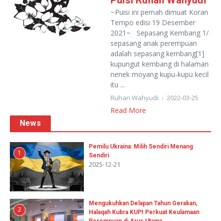
Puisi Ruhan Wahyudi
~Puisi ini pernah dimuat Koran
Tempo edisi 19 Desember
2021~ Sepasang Kembang 1/
sepasang anak perempuan
adalah sepasang kembang[1]
kupungut kembang di halaman
nenek moyang kupu-kupu kecil
itu ...
Ruhan Wahyudi
2022-03-25
Read More
News
Pemilu Ukraina: Milih Sendiri Menang
1
Sendiri
2025-12-21
Mengukuhkan Delapan Tahun Gerakan,
2
Halaqah Kubra KUPI Perkuat Keulamaan