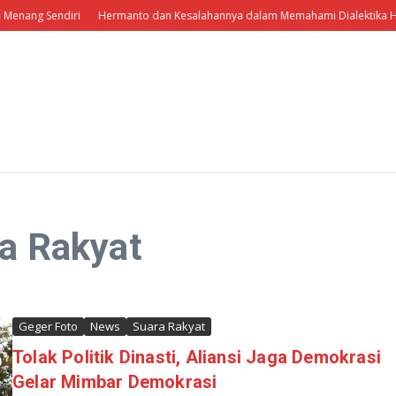
Menang Sendiri
Hermanto dan Kesalahannya dalam Memahami Dialektika Heg
ra Rakyat
Geger Foto
News
Suara Rakyat
Tolak Politik Dinasti, Aliansi Jaga Demokrasi
Gelar Mimbar Demokrasi