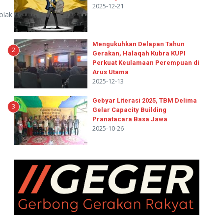
2025-12-21
olak
Mengukuhkan Delapan Tahun
2
Gerakan, Halaqah Kubra KUPI
Perkuat Keulamaan Perempuan di
Arus Utama
2025-12-13
Gebyar Literasi 2025, TBM Delima
3
Gelar Capacity Building
Pranatacara Basa Jawa
2025-10-26