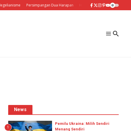
elianisme
Persimpangan Dua Harapan
Hentakan Maut
Mengukuhkan
News
Pemilu Ukraina: Milih Sendiri
1
Menang Sendiri