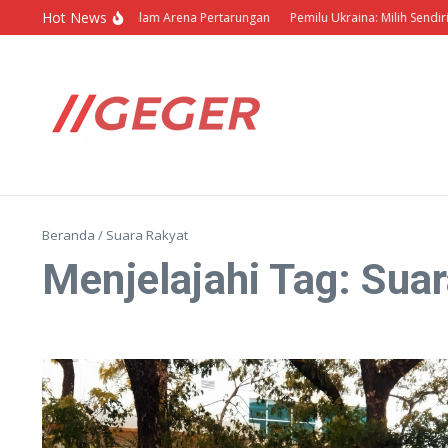
Lewati ke konten
Hot News
Politik Barbar dalam Arena Pertarungan
Pemilu Ukraina: Milih Sendiri 
Beranda
/
Suara Rakyat
Menjelajahi Tag: Sua