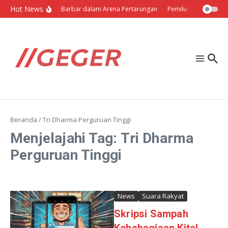
Lewati ke konten
Hot News
Politik Barbar dalam Arena Pertarungan
Pemilu Ukraina: Milih
Beranda
/
Tri Dharma Perguruan Tinggi
Menjelajahi Tag: Tri Dharma
Perguruan Tinggi
News
Suara Rakyat
Skripsi Sampah