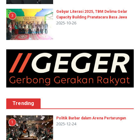
Gebyar Literasi 2025, TBM Delima Gelar
3
Capacity Building Pranatacara Basa Jawa
2025-10-26
Trending
Politik Barbar dalam Arena Pertarungan
1
2025-12-24