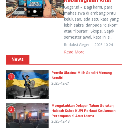
Kebahagiaan Kita!
Geger.id – Bagi kami, para
mahasiswa di ambang pintu
kelulusan, ada satu kata yang
lebih sakral daripada “diskon”
atau “liburan”: Skripsi. Sejak
semester awal, kata ini s...
Redaksi Geger
2025-10-24
Read More
News
Pemilu Ukraina: Milih Sendiri Menang
1
Sendiri
2025-12-21
Mengukuhkan Delapan Tahun Gerakan,
2
Halaqah Kubra KUPI Perkuat Keulamaan
Perempuan di Arus Utama
2025-12-13