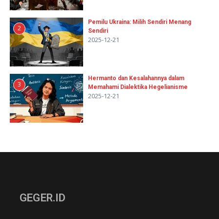
Pemilu Ukraina: Milih Sendiri Menang
2
Sendiri
2025-12-21
Hermanto dan Kesalahannya dalam
3
Memahami Dialektika Hegelianisme
2025-12-21
GEGER.ID