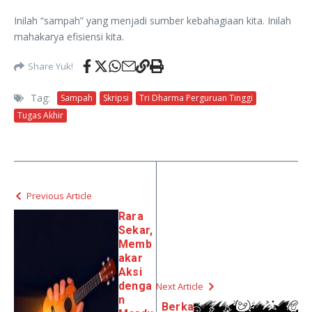
Inilah “sampah” yang menjadi sumber kebahagiaan kita. Inilah
mahakarya efisiensi kita.
Share Yuk!
Tag:
Sampah
Skripsi
Tri Dharma Perguruan Tinggi
Tugas Akhir
Previous Article
Rara
Sekar,
Memb
akar
Aksi
denga
Next Article
n
Berka