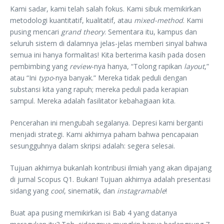
Kami sadar, kami telah salah fokus. Kami sibuk memikirkan
metodologi kuantitatif, kualitatif, atau
mixed-method
. Kami
pusing mencari
grand theory
. Sementara itu, kampus dan
seluruh sistem di dalamnya jelas-jelas memberi sinyal bahwa
semua ini hanya formalitas! Kita berterima kasih pada dosen
pembimbing yang
review
-nya hanya, “Tolong rapikan
layout
,”
atau “Ini
typo
-nya banyak.” Mereka tidak peduli dengan
substansi kita yang rapuh; mereka peduli pada kerapian
sampul. Mereka adalah fasilitator kebahagiaan kita.
Pencerahan ini mengubah segalanya. Depresi kami berganti
menjadi strategi. Kami akhirnya paham bahwa pencapaian
sesungguhnya dalam skripsi adalah: segera selesai.
Tujuan akhirnya bukanlah kontribusi ilmiah yang akan dipajang
di jurnal Scopus Q1. Bukan! Tujuan akhirnya adalah presentasi
sidang yang
cool
, sinematik, dan
instagramable
!
Buat apa pusing memikirkan isi Bab 4 yang datanya