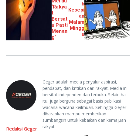
Merdu
h
‘Rakya
Kesepi
t
an
Bersat
Malam
u Pasti
Mingg
Menan
u
g’
Geger adalah media penyalur aspirasi,
pendapat, dan kritikan dari rakyat. Media ini
bersifat independen dan terbuka. Selain hal
itu, juga berguna sebagai basis publikasi
wacana-wacana keilmuan. Sehingga Geger
diharapkan mampu memberikan
sumbangsih untuk kebaikan dan kemajuan
rakyat.
Redaksi Geger