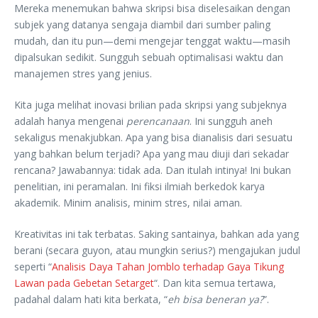
Mereka menemukan bahwa skripsi bisa diselesaikan dengan
subjek yang datanya sengaja diambil dari sumber paling
mudah, dan itu pun—demi mengejar tenggat waktu—masih
dipalsukan sedikit. Sungguh sebuah optimalisasi waktu dan
manajemen stres yang jenius.
Kita juga melihat inovasi brilian pada skripsi yang subjeknya
adalah hanya mengenai
perencanaan
. Ini sungguh aneh
sekaligus menakjubkan. Apa yang bisa dianalisis dari sesuatu
yang bahkan belum terjadi? Apa yang mau diuji dari sekadar
rencana? Jawabannya: tidak ada. Dan itulah intinya! Ini bukan
penelitian, ini peramalan. Ini fiksi ilmiah berkedok karya
akademik. Minim analisis, minim stres, nilai aman.
Kreativitas ini tak terbatas. Saking santainya, bahkan ada yang
berani (secara guyon, atau mungkin serius?) mengajukan judul
seperti “
Analisis Daya Tahan Jomblo terhadap Gaya Tikung
Lawan pada Gebetan Setarget
“. Dan kita semua tertawa,
padahal dalam hati kita berkata, “
eh bisa beneran ya?
”.