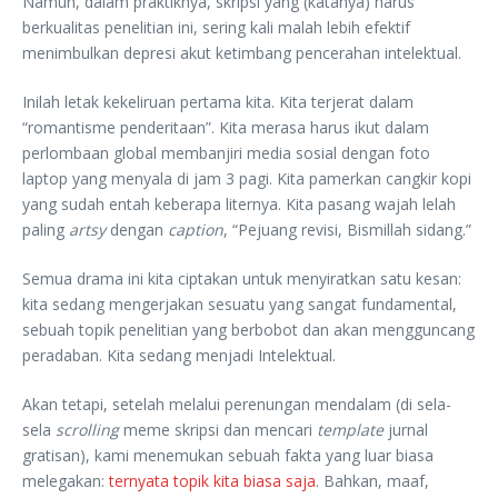
Namun, dalam praktiknya, skripsi yang (katanya) harus
berkualitas penelitian ini, sering kali malah lebih efektif
menimbulkan depresi akut ketimbang pencerahan intelektual.
Inilah letak kekeliruan pertama kita. Kita terjerat dalam
“romantisme penderitaan”. Kita merasa harus ikut dalam
perlombaan global membanjiri media sosial dengan foto
laptop yang menyala di jam 3 pagi. Kita pamerkan cangkir kopi
yang sudah entah keberapa liternya. Kita pasang wajah lelah
paling
artsy
dengan
caption
, “Pejuang revisi, Bismillah sidang.”
Semua drama ini kita ciptakan untuk menyiratkan satu kesan:
kita sedang mengerjakan sesuatu yang sangat fundamental,
sebuah topik penelitian yang berbobot dan akan mengguncang
peradaban. Kita sedang menjadi Intelektual.
Akan tetapi, setelah melalui perenungan mendalam (di sela-
sela
scrolling
meme skripsi dan mencari
template
jurnal
gratisan), kami menemukan sebuah fakta yang luar biasa
melegakan:
ternyata topik kita biasa saja
. Bahkan, maaf,