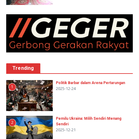
Trending
Politik Barbar dalam Arena Pertarungan
1
2025-12-24
Pemilu Ukraina: Milih Sendiri Menang
2
Sendiri
2025-12-21