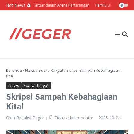
Lewati ke konten
Hot News
Politik Barbar dalam Arena Pertarungan
Pemilu Ukraina: Milih S
Beranda
/
News
/
Suara Rakyat
/
Skripsi Sampah Kebahagiaan
Kita!
News
Suara Rakyat
Skripsi Sampah Kebahagiaan
Kita!
Oleh
Redaksi Geger
Tidak ada komentar
2025-10-24