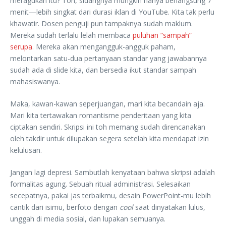
meragukan itu? Toh, sidangnya mungkin hanya berlangsung 7
menit—lebih singkat dari durasi iklan di YouTube. Kita tak perlu
khawatir. Dosen penguji pun tampaknya sudah maklum.
Mereka sudah terlalu lelah membaca
puluhan “sampah”
serupa
. Mereka akan mengangguk-angguk paham,
melontarkan satu-dua pertanyaan standar yang jawabannya
sudah ada di slide kita, dan bersedia ikut standar sampah
mahasiswanya.
Maka, kawan-kawan seperjuangan, mari kita becandain aja.
Mari kita tertawakan romantisme penderitaan yang kita
ciptakan sendiri. Skripsi ini toh memang sudah direncanakan
oleh takdir untuk dilupakan segera setelah kita mendapat izin
kelulusan.
Jangan lagi depresi. Sambutlah kenyataan bahwa skripsi adalah
formalitas agung. Sebuah ritual administrasi. Selesaikan
secepatnya, pakai jas terbaikmu, desain PowerPoint-mu lebih
cantik dari isimu, berfoto dengan
cool
saat dinyatakan lulus,
unggah di media sosial, dan lupakan semuanya.