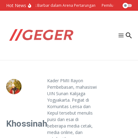
Lewati ke konten
Hot News
Politik Barbar dalam Arena Pertarungan
Pemilu Ukraina: Milih
Kader PMII Rayon
Pembebasan, mahasiswi
UIN Sunan Kalijaga
Yogyakarta. Pegiat di
Komunitas Lensa dan
Kepul tersebut menulis
puisi dan esai di
Khossinah
beberapa media cetak,
media online, dan