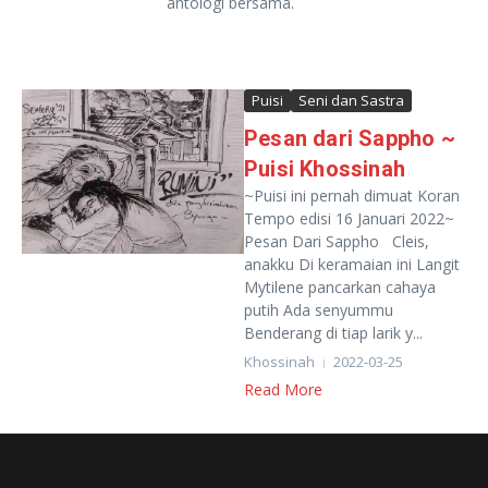
antologi bersama.
Puisi
Seni dan Sastra
Pesan dari Sappho ~
Puisi Khossinah
~Puisi ini pernah dimuat Koran
Tempo edisi 16 Januari 2022~
Pesan Dari Sappho Cleis,
anakku Di keramaian ini Langit
Mytilene pancarkan cahaya
putih Ada senyummu
Benderang di tiap larik y...
Khossinah
2022-03-25
Read More