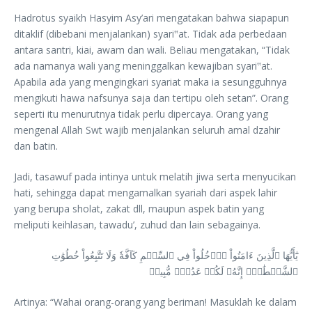
Hadrotus syaikh Hasyim Asy’ari mengatakan bahwa siapapun
ditaklif (dibebani menjalankan) syari‟at. Tidak ada perbedaan
antara santri, kiai, awam dan wali. Beliau mengatakan, “Tidak
ada namanya wali yang meninggalkan kewajiban syari‟at.
Apabila ada yang mengingkari syariat maka ia sesungguhnya
mengikuti hawa nafsunya saja dan tertipu oleh setan”. Orang
seperti itu menurutnya tidak perlu dipercaya. Orang yang
mengenal Allah Swt wajib menjalankan seluruh amal dzahir
dan batin.
Jadi, tasawuf pada intinya untuk melatih jiwa serta menyucikan
hati, sehingga dapat mengamalkan syariah dari aspek lahir
yang berupa sholat, zakat dll, maupun aspek batin yang
meliputi keihlasan, tawadu’, zuhud dan lain sebagainya.
يَٰٓأَيُّهَا ٱلَّذِينَ ءَامَنُواْ ٱدۡخُلُواْ فِي ٱلسِّلۡمِ كَآفَّةٗ وَلَا تَتَّبِعُواْ خُطُوَٰتِ
ٱلشَّيۡطَٰنِۚ إِنَّهُۥ لَكُمۡ عَدُوّٞ مُّبِينٞ
Artinya: “Wahai orang-orang yang beriman! Masuklah ke dalam