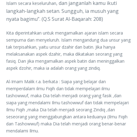
dan janganlah kamu ikuti
Islam secara keseluruhan,
langkah-langkah setan. Sungguh, ia musuh yang
nyata
bagimu”. (Q.S Surat Al-Baqarah: 208)
Kita diperintahkan untuk mengamalkan ajaran islam secara
sempurna dan menyeluruh. Islam mengandung dua unsur yang
tak terpisahkan, yaitu unsur dzahir dan batin. Jika hanya
melaksanakan aspek dzahir, maka dikatakan seorang yang
fasiq. Dan jika mengamalkan aspek batin dan meninggalkan
aspek dzohir, maka ia adalah orang yang zindiq.
Al-Imam Malik r.a. berkata : Siapa yang belajar dan
memperdalam ilmu Fiqih dan tidak mempelajari ilmu
tashowwuf, maka Dia telah menjadi orang yang fasik ,dan
siapa yang mendalami Ilmu tashowwuf dan tidak mempelajari
Ilmu Fiqih ,maka Dia telah menjadi seorang Zindiq ,dan
seseorang yang menggabungkan antara keduanya (Ilmu Fiqih
dan Tashowwuf) maka Dia telah menjadi orang benar-benar
mendalami Ilmu.