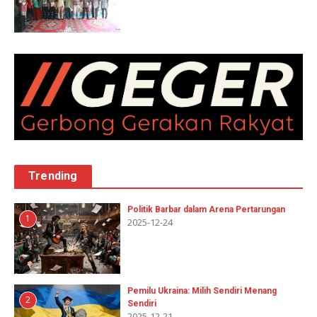
Trending
Politik Barbar dalam Arena Pertarungan
1
2025-12-24
Pemilu Ukraina: Milih Sendiri Menang
2
Sendiri
2025-12-21