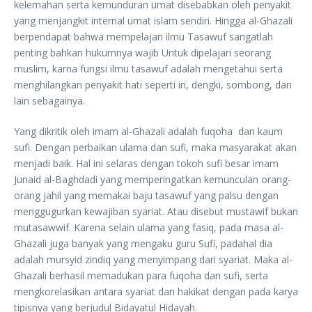
kelemahan serta kemunduran umat disebabkan oleh penyakit
yang menjangkit internal umat islam sendiri. Hingga al-Ghazali
berpendapat bahwa mempelajari ilmu Tasawuf sangatlah
penting bahkan hukumnya wajib Untuk dipelajari seorang
muslim, karna fungsi ilmu tasawuf adalah mengetahui serta
menghilangkan penyakit hati seperti iri, dengki, sombong, dan
lain sebagainya.
Yang dikritik oleh imam al-Ghazali adalah fuqoha dan kaum
sufi. Dengan perbaikan ulama dan sufi, maka masyarakat akan
menjadi baik. Hal ini selaras dengan tokoh sufi besar imam
Junaid al-Baghdadi yang memperingatkan kemunculan orang-
orang jahil yang memakai baju tasawuf yang palsu dengan
menggugurkan kewajiban syariat. Atau disebut mustawif bukan
mutasawwif. Karena selain ulama yang fasiq, pada masa al-
Ghazali juga banyak yang mengaku guru Sufi, padahal dia
adalah mursyid zindiq yang menyimpang dari syariat. Maka al-
Ghazali berhasil memadukan para fuqoha dan sufi, serta
mengkorelasikan antara syariat dan hakikat dengan pada karya
tipisnya yang berjudul Bidayatul Hidayah.