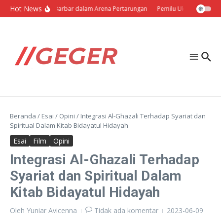
Lewati ke konten
Hot News
Politik Barbar dalam Arena Pertarungan
Pemilu Ukraina: Milih Se
Beranda
/
Esai
/
Opini
/
Integrasi Al-Ghazali Terhadap Syariat dan
Spiritual Dalam Kitab Bidayatul Hidayah
Esai
Film
Opini
Integrasi Al-Ghazali Terhadap
Syariat dan Spiritual Dalam
Kitab Bidayatul Hidayah
Oleh
Yuniar Avicenna
Tidak ada komentar
2023-06-09