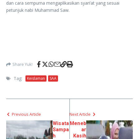
dan cara sempurna mengaplikasikan syari’at yang sesuai
petunjuk nabi Muhammad Saw.
Share Yuk!
Tag:
Keislaman
SAA
Previous Article
Next Article
Wisata
Meneb
Sampa
ar
h
Kasih