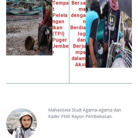
Tempa
Bersa
t
ma
Pelela
denga
ngan
n
Ikan
Berdia
(TPI)
log
Puger
dan
Jembe
Berju
r
mpa
dalam
Aksi
Mahasiswa Studi Agama-agama dan
Kader PMII Rayon Pembebasan.