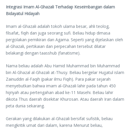
Integrasi Imam Al-Ghazali Terhadap Keseimbangan dalam
Bidayatul Hidayah
Imam al-Ghazali adalah tokoh ulama besar, ahli teolog,
filsafat, fiqih dan juga seorang sufi. Beliau hidup dimasa
pergolakan pemikiran dan Agama. Seperti yang dijelaskan oleh
al-Ghazali, pertikaian dan perpecahan tersebut dilatar
belakangi dengan taasshub (fanatisme).
Nama beliau adalah Abu Hamid Muhammad bin Muhammad
bin Al-Ghazal al-Ghazali at-Thusy. Beliau bergelar Hujjatul islam
Zainuddin al-Faqih (pakar ilmu Fiqih). Para pakar sejarah
menyebutkan bahwa imam al-Ghazali lahir pada tahun 450
hijriyah atau pertengahan abad ke-11 Masehi. Beliau lahir
dikota Thus daerah disekitar Khurosan. Atau daerah Iran dalam
peta dunia sekarang.
Gerakan yang dilakukan al-Ghazali bersifat sufistik, beliau
mengkritik umat dari dalam, karena Menurut beliau,