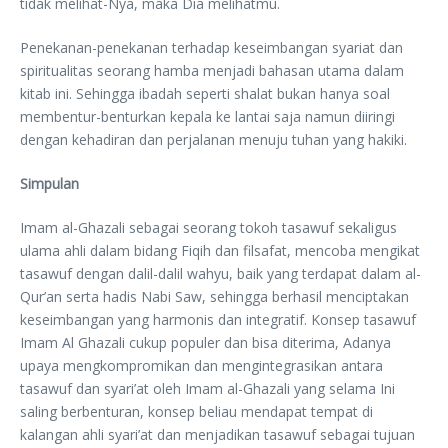
tidak melihat-Nya, maka Dia melihatmu.
Penekanan-penekanan terhadap keseimbangan syariat dan
spiritualitas seorang hamba menjadi bahasan utama dalam
kitab ini. Sehingga ibadah seperti shalat bukan hanya soal
membentur-benturkan kepala ke lantai saja namun diiringi
dengan kehadiran dan perjalanan menuju tuhan yang hakiki.
Simpulan
Imam al-Ghazali sebagai seorang tokoh tasawuf sekaligus
ulama ahli dalam bidang Fiqih dan filsafat, mencoba mengikat
tasawuf dengan dalil-dalil wahyu, baik yang terdapat dalam al-
Qur’an serta hadis Nabi Saw, sehingga berhasil menciptakan
keseimbangan yang harmonis dan integratif. Konsep tasawuf
Imam Al Ghazali cukup populer dan bisa diterima, Adanya
upaya mengkompromikan dan mengintegrasikan antara
tasawuf dan syari’at oleh Imam al-Ghazali yang selama Ini
saling berbenturan, konsep beliau mendapat tempat di
kalangan ahli syari’at dan menjadikan tasawuf sebagai tujuan