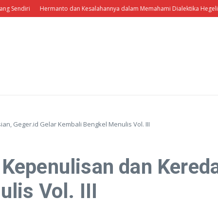
ri
Hermanto dan Kesalahannya dalam Memahami Dialektika Hegelianisme
, Geger.id Gelar Kembali Bengkel Menulis Vol. III
epenulisan dan Keredak
is Vol. III