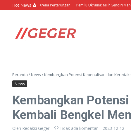
Lewati ke konten
Hot News
k Barbar dalam Arena Pertarungan
Pemilu Ukraina: Milih Sendiri Menang Sendi
Beranda
/
News
/
Kembangkan Potensi Kepenulisan dan Keredaksian
News
Kembangkan Potensi K
Kembali Bengkel Menul
Oleh
Redaksi Geger
Tidak ada komentar
2023-12-12