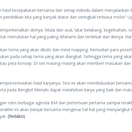
h hasil kesepakatan bersama dari setiap individu dalam menjalankan 
 pendidikan kita yang banyak diatur dan seringkali terbiasa molor” Uj
rkenalkan dirinya. Mulai dari asal, latar belakang, kegelisahan, isu 
 menuliskan hal yang paling difahami dan terdekat dari dirinya. Hal
pkan tema yang akan ditulis dan mind mapping. Kemudian para pese
masukan pada setiap tema yang akan diangkat. Sehingga tema yang ak
ng atau peta konsep. Di sini masing-masing akan memberi masukan d
presentasikan hasil karyanya. Sesi ini akan mendiskusikan bersama
rta pada Bengkel Menulis dapat melahirkan karya yang baik dan mat
ngan rutin berbagai agenda BM dari pertemuan pertama sampai terakh
akhir ini akan belajar bersama mengenai hal-hal yang menyangkut k
yat.
(Redaksi)