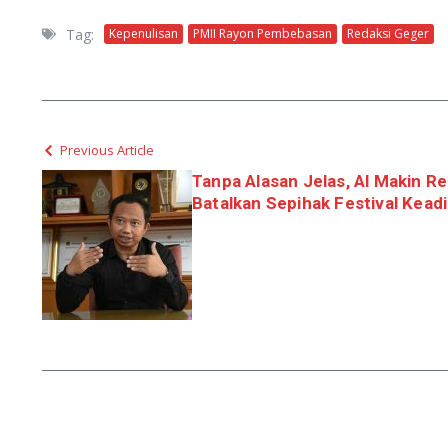
Tag:
Kepenulisan
PMII Rayon Pembebasan
Redaksi Geger
Previous Article
Tanpa Alasan Jelas, Al Makin Re
Batalkan Sepihak Festival Keadi