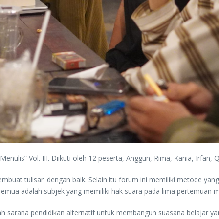
lis” Vol. III. Diikuti oleh 12 peserta, Anggun, Rima, Kania, Irfan, Q
uat tulisan dengan baik. Selain itu forum ini memiliki metode yang
 Semua adalah subjek yang memiliki hak suara pada lima pertemuan 
 sarana pendidikan alternatif untuk membangun suasana belajar y