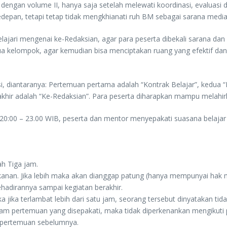
dengan volume II, hanya saja setelah melewati koordinasi, evaluasi 
epan, tetapi tetap tidak mengkhianati ruh BM sebagai sarana media b
ari mengenai ke-Redaksian, agar para peserta dibekali sarana dan fas
a kelompok, agar kemudian bisa menciptakan ruang yang efektif dan e
i, diantaranya: Pertemuan pertama adalah “Kontrak Belajar”, kedua
ir adalah “Ke-Redaksian”. Para peserta diharapkan mampu melahirka
l 20:00 – 23.00 WIB, peserta dan mentor menyepakati suasana belaja
h Tiga jam.
nan. Jika lebih maka akan dianggap patung (hanya mempunyai hak 
hadirannya sampai kegiatan berakhir.
ika terlambat lebih dari satu jam, seorang tersebut dinyatakan tida
alam pertemuan yang disepakati, maka tidak diperkenankan mengikuti p
r pertemuan sebelumnya.