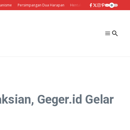
Persimpangan Dua Harapan
Hentakan Maut
Mengukuhkan Delapan T
sian, Geger.id Gelar