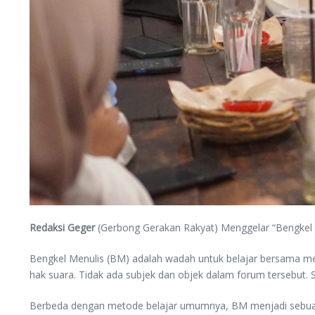
Redaksi Geger
(Gerbong Gerakan Rakyat) Menggelar “Bengkel Menu
Bengkel Menulis (BM) adalah wadah untuk belajar bersama memb
hak suara. Tidak ada subjek dan objek dalam forum tersebut.
Berbeda dengan metode belajar umumnya, BM menjadi sebuah