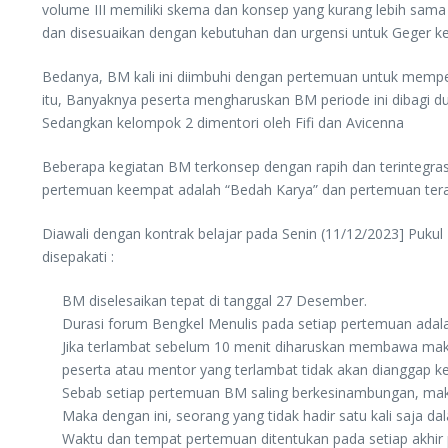
volume III memiliki skema dan konsep yang kurang lebih sama 
dan disesuaikan dengan kebutuhan dan urgensi untuk Geger ked
Bedanya, BM kali ini diimbuhi dengan pertemuan untuk mempelaj
itu, Banyaknya peserta mengharuskan BM periode ini dibagi du
Sedangkan kelompok 2 dimentori oleh Fifi dan Avicenna
Beberapa kegiatan BM terkonsep dengan rapih dan terintegras
pertemuan keempat adalah “Bedah Karya” dan pertemuan terakh
Diawali dengan kontrak belajar pada Senin (11/12/2023] Puku
disepakati :
BM diselesaikan tepat di tanggal 27 Desember.
Durasi forum Bengkel Menulis pada setiap pertemuan adala
Jika terlambat sebelum 10 menit diharuskan membawa maka
peserta atau mentor yang terlambat tidak akan dianggap ke
Sebab setiap pertemuan BM saling berkesinambungan, maka j
Maka dengan ini, seorang yang tidak hadir satu kali saja d
Waktu dan tempat pertemuan ditentukan pada setiap akhi