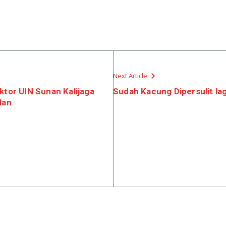
Next Article
ktor UIN Sunan Kalijaga
Sudah Kacung Dipersulit lag
lan