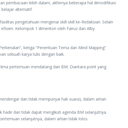
dan pembacaan lebih dalam, akhirnya beberapa hal dimodifikasi
elajar alternatif.
ilitas pengetahuan mengenai skill-skill ke-Redaksian. Selain
fisien. Kelompok 1 dimentori oleh Fairuz dan Alby.
 “Perkenalan”, ketiga “Penentuan Tema dan Mind Mapping”
n sebuah karya tulis dengan baik.
r lima pertemuan mendatang dari BM. Diantara point yang
mendengar dan tidak mempunyai hak suara), dalam artian
k hadir dan tidak dapat mengikuti agenda BM selanjutnya.
ertemuan selanjutnya, dalam artian tidak lolos.