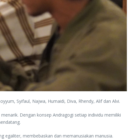
oyyum, Syifaul, Najwa, Humaidi, Diva, Rhendy, Alif dan Alvi.
 menarik. Dengan konsep Andragogi setiap individu memiliki
mendatang.
ang egaliter, membebaskan dan memanusiakan manusia.