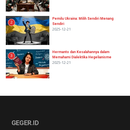
Pemilu Ukraina: Milih Sendiri Menang
2
Sendiri
2025-12-21
Hermanto dan Kesalahannya dalam
3
Memahami Dialektika Hegelianisme
2025-12-21
GEGER.ID