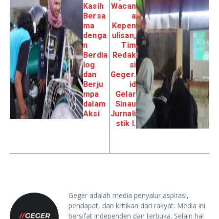
Kasih
Wacan
Bersa
a
ma
Kepen
denga
ulisan,
n
Tim
Berdia
Redak
log
si
dan
Geger.
Berju
id
mpa
Gelar
dalam
Sinau
Aksi
Jurnali
stik I.
Geger adalah media penyalur aspirasi,
pendapat, dan kritikan dari rakyat. Media ini
bersifat independen dan terbuka. Selain hal