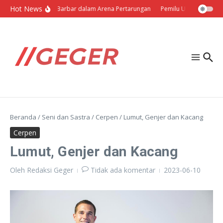
Lewati ke konten
Hot News
Politik Barbar dalam Arena Pertarungan
Pemilu Ukraina: Milih S
Beranda
/
Seni dan Sastra
/
Cerpen
/
Lumut, Genjer dan Kacang
Cerpen
Lumut, Genjer dan Kacang
Oleh
Redaksi Geger
Tidak ada komentar
2023-06-10