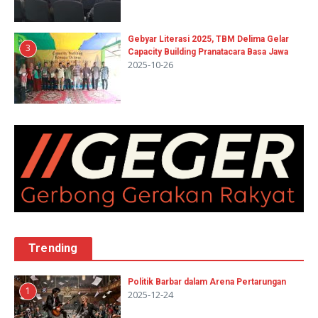
Gebyar Literasi 2025, TBM Delima Gelar
3
Capacity Building Pranatacara Basa Jawa
2025-10-26
Trending
Politik Barbar dalam Arena Pertarungan
1
2025-12-24