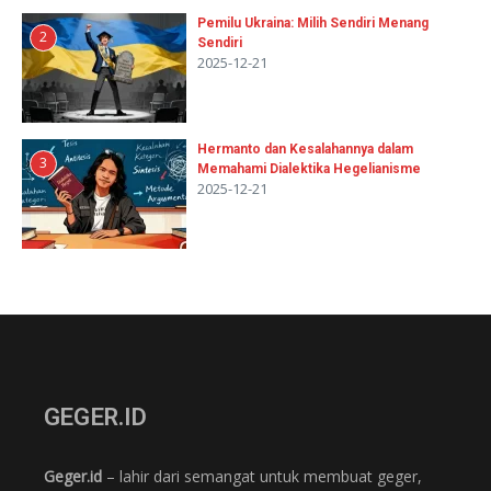
Pemilu Ukraina: Milih Sendiri Menang
2
Sendiri
2025-12-21
Hermanto dan Kesalahannya dalam
3
Memahami Dialektika Hegelianisme
2025-12-21
GEGER.ID
Geger.id
– lahir dari semangat untuk membuat geger,