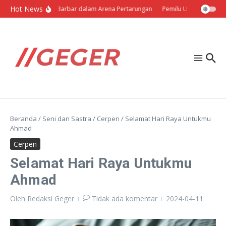
Lewati ke konten
Hot News
Politik Barbar dalam Arena Pertarungan
Pemilu Ukraina: Milih S
Beranda
/
Seni dan Sastra
/
Cerpen
/
Selamat Hari Raya Untukmu
Ahmad
Cerpen
Selamat Hari Raya Untukmu
Ahmad
Oleh
Redaksi Geger
Tidak ada komentar
2024-04-11