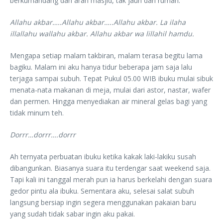
berkumandang dari arah masjid, tak jauh dari rumah.
Allahu akbar…..Allahu akbar…..Allahu akbar. La ilaha
illallahu wallahu akbar. Allahu akbar wa lillahil hamdu.
Mengapa setiap malam takbiran, malam terasa begitu lama
bagiku. Malam ini aku hanya tidur beberapa jam saja lalu
terjaga sampai subuh. Tepat Pukul 05.00 WIB ibuku mulai sibuk
menata-nata makanan di meja, mulai dari astor, nastar, wafer
dan permen. Hingga menyediakan air mineral gelas bagi yang
tidak minum teh.
Dorrr…dorrr….dorrr
Ah ternyata perbuatan ibuku ketika kakak laki-lakiku susah
dibangunkan. Biasanya suara itu terdengar saat weekend saja.
Tapi kali ini tanggal merah pun ia harus berkelahi dengan suara
gedor pintu ala ibuku. Sementara aku, selesai salat subuh
langsung bersiap ingin segera menggunakan pakaian baru
yang sudah tidak sabar ingin aku pakai.