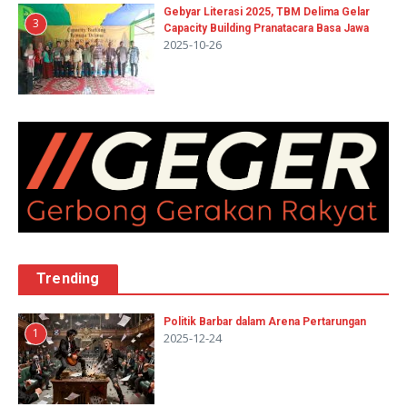
Gebyar Literasi 2025, TBM Delima Gelar
3
Capacity Building Pranatacara Basa Jawa
2025-10-26
Trending
Politik Barbar dalam Arena Pertarungan
1
2025-12-24