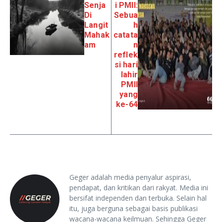
Senja
i PMII:
Di
Sebua
Langit
h
Mahak
catata
am
n
reflek
si hari
lahir
PMII
yang
ke-64
Geger adalah media penyalur aspirasi,
pendapat, dan kritikan dari rakyat. Media ini
bersifat independen dan terbuka. Selain hal
itu, juga berguna sebagai basis publikasi
wacana-wacana keilmuan. Sehingga Geger