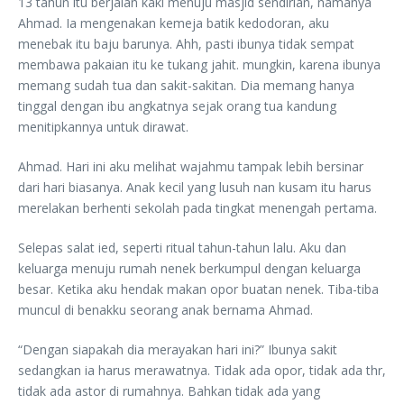
13 tahun itu berjalan kaki menuju masjid sendirian, namanya
Ahmad. Ia mengenakan kemeja batik kedodoran, aku
menebak itu baju barunya. Ahh, pasti ibunya tidak sempat
membawa pakaian itu ke tukang jahit. mungkin, karena ibunya
memang sudah tua dan sakit-sakitan. Dia memang hanya
tinggal dengan ibu angkatnya sejak orang tua kandung
menitipkannya untuk dirawat.
Ahmad. Hari ini aku melihat wajahmu tampak lebih bersinar
dari hari biasanya. Anak kecil yang lusuh nan kusam itu harus
merelakan berhenti sekolah pada tingkat menengah pertama.
Selepas salat ied, seperti ritual tahun-tahun lalu. Aku dan
keluarga menuju rumah nenek berkumpul dengan keluarga
besar. Ketika aku hendak makan opor buatan nenek. Tiba-tiba
muncul di benakku seorang anak bernama Ahmad.
“Dengan siapakah dia merayakan hari ini?” Ibunya sakit
sedangkan ia harus merawatnya. Tidak ada opor, tidak ada thr,
tidak ada astor di rumahnya. Bahkan tidak ada yang