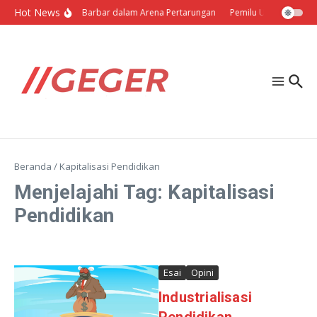
Lewati ke konten
Hot News
Politik Barbar dalam Arena Pertarungan
Pemilu Ukraina: Milih 
Beranda
/
Kapitalisasi Pendidikan
Menjelajahi Tag: Kapitalisasi
Pendidikan
Esai
Opini
Industrialisasi