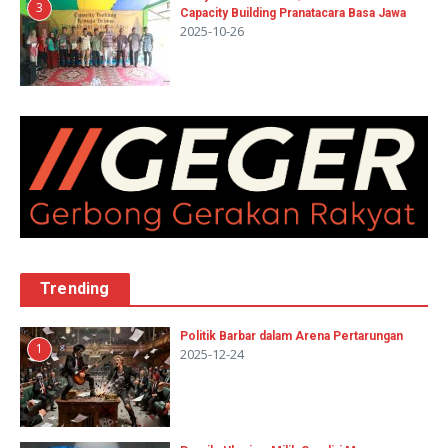
3
Capacity Building Pranatacara Basa Jawa
2025-10-26
Trending
Politik Barbar dalam Arena Pertarungan
1
2025-12-24