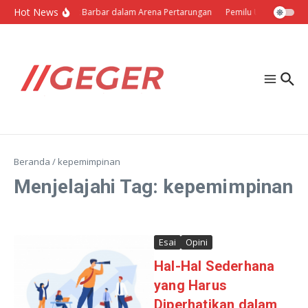
Lewati ke konten
Hot News
Politik Barbar dalam Arena Pertarungan
Pemilu Ukraina: Milih
Beranda
/
kepemimpinan
Menjelajahi Tag: kepemimpinan
Esai
Opini
Hal-Hal Sederhana
yang Harus
Diperhatikan dalam