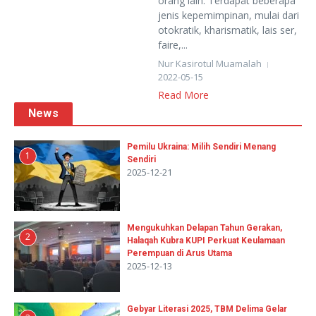
orang lain. Terdapat beberapa
jenis kepemimpinan, mulai dari
otokratik, kharismatik, lais ser,
faire,...
Nur Kasirotul Muamalah
2022-05-15
Read More
News
Pemilu Ukraina: Milih Sendiri Menang
1
Sendiri
2025-12-21
Mengukuhkan Delapan Tahun Gerakan,
2
Halaqah Kubra KUPI Perkuat Keulamaan
Perempuan di Arus Utama
2025-12-13
Gebyar Literasi 2025, TBM Delima Gelar