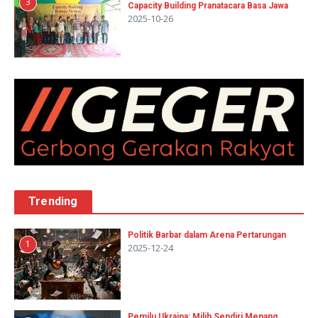
3
Capacity Building Pranatacara Basa Jawa
2025-10-26
Trending
Politik Barbar dalam Arena Pertarungan
1
2025-12-24
Pemilu Ukraina: Milih Sendiri Menang