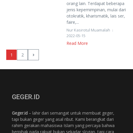
orang lain. Terdapat beberapa
jenis kepemimpinan, mulai dari
otokratik, kharismatik, lais ser,
faire,...
Nur Kasirotul Muamalah
2022-05-15
Read More
1
2
GEGER.ID
Geger.id
– lahir dari semangat untuk membuat geger,
tapi bukan geger yang asal ribut. Kami berangkat dari
rahim gerakan mahasiswa Islam yang percaya bahwa
berpihak pada rakyat bukan sekadar slogan, tapi cara