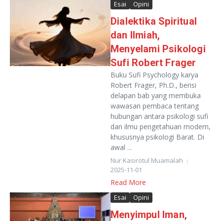
Esai
Opini
Dialektika Spiritual
dan Ilmiah,
Menyelami Psikologi
Sufi Robert Frager
Buku Sufi Psychology karya
Robert Frager, Ph.D., berisi
delapan bab yang membuka
wawasan pembaca tentang
hubungan antara psikologi sufi
dan ilmu pengetahuan modern,
khususnya psikologi Barat. Di
awal ...
Nur Kasirotul Muamalah
2025-11-01
Read More
Esai
Opini
Menyimpul Iman,