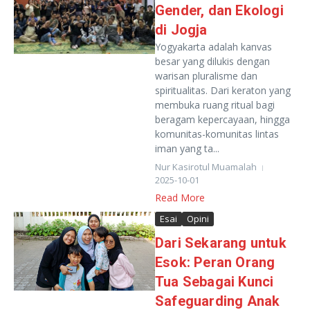
Gender, dan Ekologi
di Jogja
Yogyakarta adalah kanvas
besar yang dilukis dengan
warisan pluralisme dan
spiritualitas. Dari keraton yang
membuka ruang ritual bagi
beragam kepercayaan, hingga
komunitas-komunitas lintas
iman yang ta...
Nur Kasirotul Muamalah
2025-10-01
Read More
Esai
Opini
Dari Sekarang untuk
Esok: Peran Orang
Tua Sebagai Kunci
Safeguarding Anak