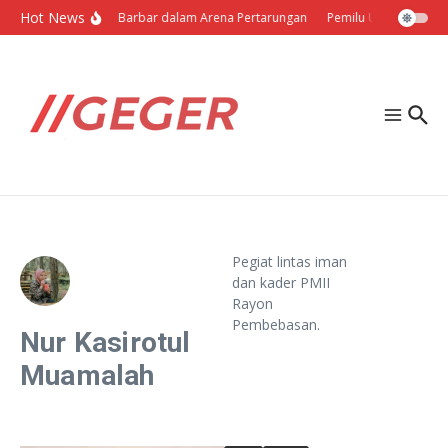
Lewati ke konten
Hot News
Politik Barbar dalam Arena Pertarungan
Pemilu Ukraina: Milih
Pegiat lintas iman
dan kader PMII
Rayon
Pembebasan.
Nur Kasirotul
Muamalah