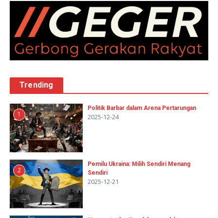
Trending
Politik Barbar dalam Arena Pertarungan
1
2025-12-24
Pemilu Ukraina: Milih Sendiri Menang
2
Sendiri
2025-12-21