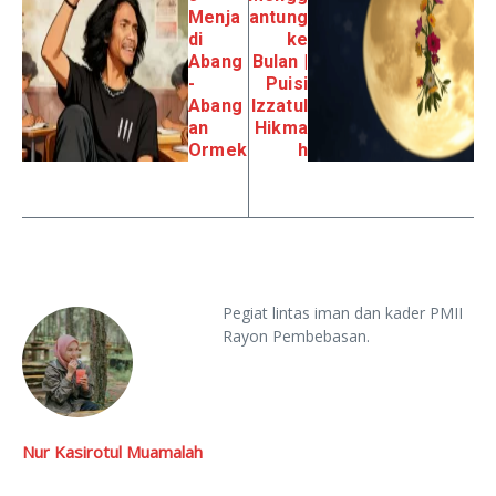
Menja
antung
di
ke
Abang
Bulan |
-
Puisi
Abang
Izzatul
an
Hikma
Ormek
h
Pegiat lintas iman dan kader PMII
Rayon Pembebasan.
Nur Kasirotul Muamalah