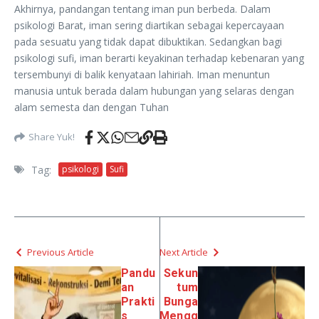
Akhirnya, pandangan tentang iman pun berbeda. Dalam
psikologi Barat, iman sering diartikan sebagai kepercayaan
pada sesuatu yang tidak dapat dibuktikan. Sedangkan bagi
psikologi sufi, iman berarti keyakinan terhadap kebenaran yang
tersembunyi di balik kenyataan lahiriah. Iman menuntun
manusia untuk berada dalam hubungan yang selaras dengan
alam semesta dan dengan Tuhan
Share Yuk!
Tag:
psikologi
Sufi
Previous Article
Next Article
Pandu
Sekun
an
tum
Prakti
Bunga
s
Mengg