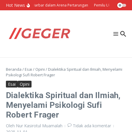
Lewati ke konten
Hot News
Politik Barbar dalam Arena Pertarungan
Pemilu Ukraina: Milih S
Beranda
/
Esai
/
Opini
/
Dialektika Spiritual dan Ilmiah, Menyelami
Psikologi Sufi Robert Frager
Esai
Opini
Dialektika Spiritual dan Ilmiah,
Menyelami Psikologi Sufi
Robert Frager
Oleh
Nur Kasirotul Muamalah
Tidak ada komentar
2025-11-01