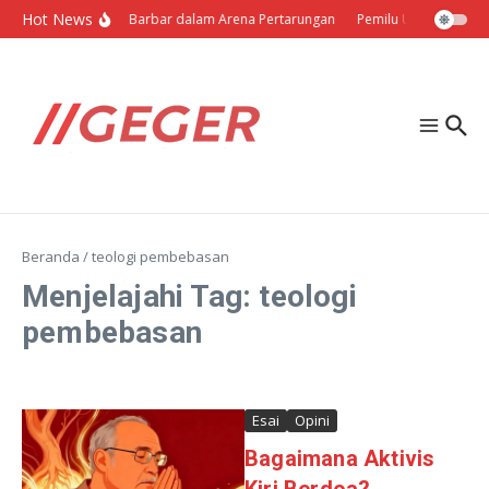
Lewati ke konten
Hot News
Politik Barbar dalam Arena Pertarungan
Pemilu Ukraina: Milih
Beranda
/
teologi pembebasan
Menjelajahi Tag: teologi
pembebasan
Esai
Opini
Bagaimana Aktivis