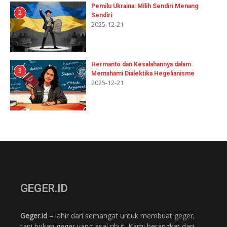
Pemilu Ukraina: Milih Sendiri Menang
2
Sendiri
2025-12-21
Hermanto dan Kesalahannya dalam
3
Memahami Dialektika Hegelianisme
2025-12-21
GEGER.ID
Geger.id
– lahir dari semangat untuk membuat geger,
tapi bukan geger yang asal ribut. Kami berangkat dari