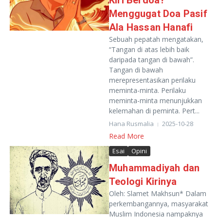
Kiri Berdoa?
Menggugat Doa Pasif
Ala Hassan Hanafi
Sebuah pepatah mengatakan,
“Tangan di atas lebih baik
daripada tangan di bawah”.
Tangan di bawah
merepresentasikan perilaku
meminta-minta. Perilaku
meminta-minta menunjukkan
kelemahan di peminta. Pert...
Hana Rusmalia
2025-10-28
Read More
Esai
Opini
Muhammadiyah dan
Teologi Kirinya
Oleh: Slamet Makhsun* Dalam
perkembangannya, masyarakat
Muslim Indonesia nampaknya