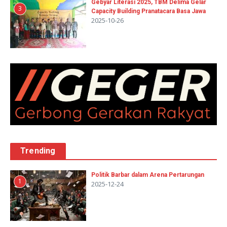
Gebyar Literasi 2025, TBM Delima Gelar
3
Capacity Building Pranatacara Basa Jawa
2025-10-26
Trending
Politik Barbar dalam Arena Pertarungan
1
2025-12-24