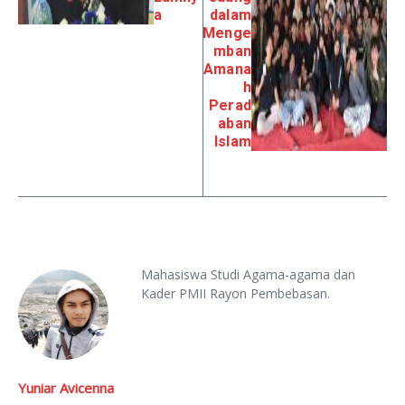
a
dalam
Menge
mban
Amana
h
Perad
aban
Islam
Mahasiswa Studi Agama-agama dan
Kader PMII Rayon Pembebasan.
Yuniar Avicenna