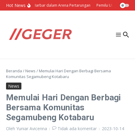
Lewati ke konten
Hot News
Politik Barbar dalam Arena Pertarungan
Pemilu Ukraina: Milih S
Beranda
/
News
/
Memulai Hari Dengan Berbagi Bersama
Komunitas Segamubeng Kotabaru
News
Memulai Hari Dengan Berbagi
Bersama Komunitas
Segamubeng Kotabaru
Oleh
Yuniar Avicenna
Tidak ada komentar
2023-10-14