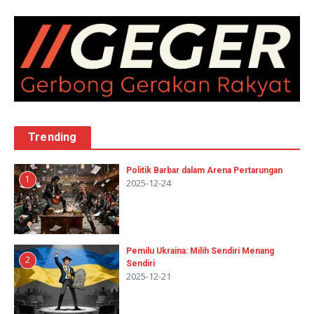
Trending
Politik Barbar dalam Arena Pertarungan
1
2025-12-24
Pemilu Ukraina: Milih Sendiri Menang
2
Sendiri
2025-12-21