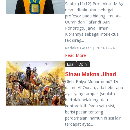
Sabtu, (11/12) Prof. Aksin M.Ag
resmi dikukuhkan sebagai
profesor pada bidang Ilmu Al-
Quran dan Tafsir di IAIN
Ponorogo, Jawa Timur.
Kiprahnya sebagai intelektual
tak dirag...
Redaksi Geger
2021-12-24
Read More
Esai
Opini
Sinau Makna Jihad
Oleh: Balya Muhammad* Di
dalam Al-Qur’an, ada beberapa
ayat yang tampak (seolah)
bertolak belakang atau
kontradiktif. Pada satu sisi,
berisi pesan tentang
perdamaian, namun di sisi lain,
terdapat ayat...