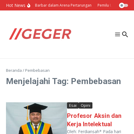
Lewati ke konten
Hot News
Politik Barbar dalam Arena Pertarungan
Pemilu Ukraina: Milih 
Beranda
/
Pembebasan
Menjelajahi Tag: Pembebasan
Esai
Opini
Profesor Aksin dan
Kerja Intelektual
Oleh: Ferdiansah* Pada hari