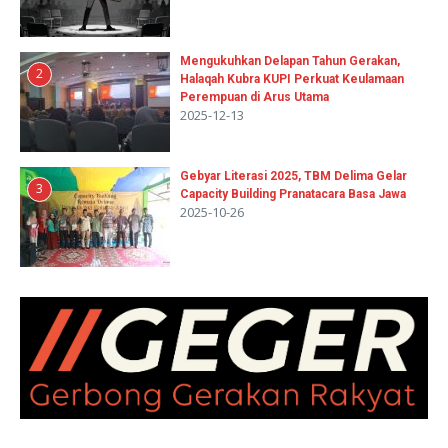
Mengukuhkan Delapan Tahun Gerakan,
2
Halaqah Kubra KUPI Perkuat Keulamaan
Perempuan di Arus Utama
2025-12-13
Gebyar Literasi 2025, TBM Delima Gelar
3
Capacity Building Pranatacara Basa Jawa
2025-10-26