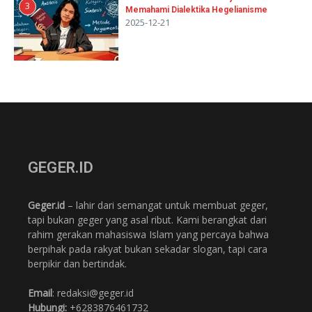
3
Memahami Dialektika Hegelianisme
2025-12-21
GEGER.ID
Geger.id
– lahir dari semangat untuk membuat geger,
tapi bukan geger yang asal ribut. Kami berangkat dari
rahim gerakan mahasiswa Islam yang percaya bahwa
berpihak pada rakyat bukan sekadar slogan, tapi cara
berpikir dan bertindak.
Email
: redaksi@geger.id
Hubungi:
+6283876461732