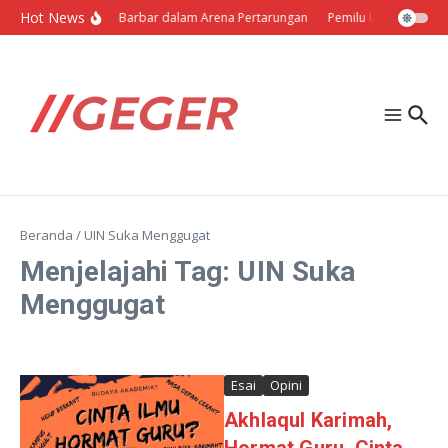
Lewati ke konten
Hot News
Politik Barbar dalam Arena Pertarungan
Pemilu Ukraina: Milih
Beranda
/
UIN Suka Menggugat
Menjelajahi Tag: UIN Suka
Menggugat
Esai
Opini
Akhlaqul Karimah,