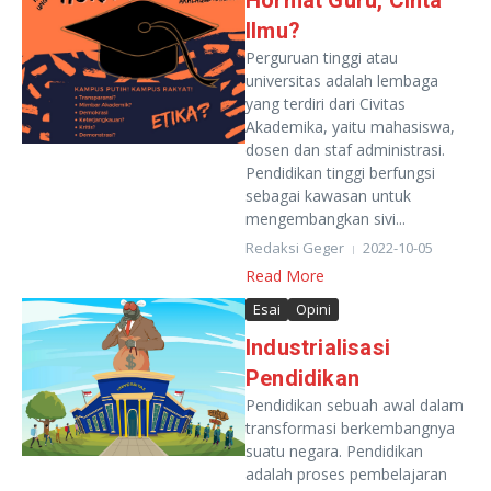
Hormat Guru, Cinta
Ilmu?
Perguruan tinggi atau
universitas adalah lembaga
yang terdiri dari Civitas
Akademika, yaitu mahasiswa,
dosen dan staf administrasi.
Pendidikan tinggi berfungsi
sebagai kawasan untuk
mengembangkan sivi...
Redaksi Geger
2022-10-05
Read More
Esai
Opini
Industrialisasi
Pendidikan
Pendidikan sebuah awal dalam
transformasi berkembangnya
suatu negara. Pendidikan
adalah proses pembelajaran