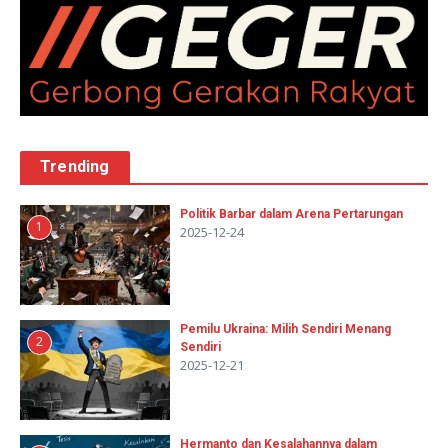
Trending
Politik Barbar dalam Arena Pertarungan
1
2025-12-24
Pemilu Ukraina: Milih Sendiri Menang
2
Sendiri
2025-12-21
Hermanto dan Kesalahannya dalam