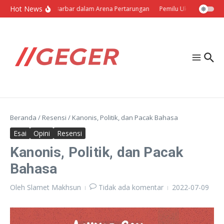
Lewati ke konten
Hot News
Politik Barbar dalam Arena Pertarungan
Pemilu Ukraina: Milih Se
Beranda
/
Resensi
/
Kanonis, Politik, dan Pacak Bahasa
Esai
Opini
Resensi
Kanonis, Politik, dan Pacak
Bahasa
Oleh
Slamet Makhsun
Tidak ada komentar
2022-07-09