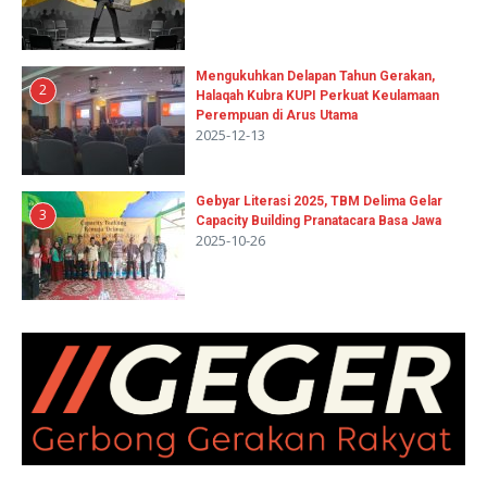
Mengukuhkan Delapan Tahun Gerakan,
2
Halaqah Kubra KUPI Perkuat Keulamaan
Perempuan di Arus Utama
2025-12-13
Gebyar Literasi 2025, TBM Delima Gelar
3
Capacity Building Pranatacara Basa Jawa
2025-10-26