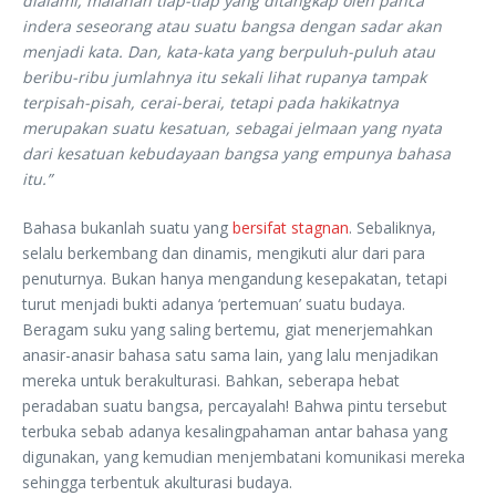
dialami, malahan tiap-tiap yang ditangkap oleh panca
indera seseorang atau suatu bangsa dengan sadar akan
menjadi kata. Dan, kata-kata yang berpuluh-puluh atau
beribu-ribu jumlahnya itu sekali lihat rupanya tampak
terpisah-pisah, cerai-berai, tetapi pada hakikatnya
merupakan suatu kesatuan, sebagai jelmaan yang nyata
dari kesatuan kebudayaan bangsa yang empunya bahasa
itu.”
Bahasa bukanlah suatu yang
bersifat stagnan
. Sebaliknya,
selalu berkembang dan dinamis, mengikuti alur dari para
penuturnya. Bukan hanya mengandung kesepakatan, tetapi
turut menjadi bukti adanya ‘pertemuan’ suatu budaya.
Beragam suku yang saling bertemu, giat menerjemahkan
anasir-anasir bahasa satu sama lain, yang lalu menjadikan
mereka untuk berakulturasi. Bahkan, seberapa hebat
peradaban suatu bangsa, percayalah! Bahwa pintu tersebut
terbuka sebab adanya kesalingpahaman antar bahasa yang
digunakan, yang kemudian menjembatani komunikasi mereka
sehingga terbentuk akulturasi budaya.