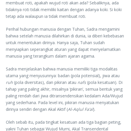
membuat roti, apakah wujud roti akan ada? Sebaliknya, ada
tidaknya roti tidak memiliki kaitan dengan adanya koki. Si koki
tetap ada walaupun ia tidak membuat roti.
Perihal hubungan manusia dengan Tuhan, Sadra mengamini
bahwa setelah manusia dilahirkan di dunia, ia diberi kebebasan
untuk menentukan dirinya. Hanya saja, Tuhan sudah
menyiapkan seperangkat aturan yang dapat menyelamatkan
manusia yang terangkum dalam ajaran agama.
Sadra menjelaskan bahwa manusia memiliki tiga modalitas
utama yang menyusunnya: badan (pola potensial), jiwa atau
ruh
(pola diversitas), dan pikiran atau
nafs
(pola kesatuan). Di
tahap yang paling akhir, misalnya ‘pikiran’, semua bentuk yang
paling rendah dari jiwa ditransendensikan kedalam Ada/Wujud
yang sederhana. Pada level ini, pikiran manusia menyatukan
dirinya sendiri dengan Akal Aktif (
Al-Aqlul Fa’al
).
Oleh sebab itu, pada tingkat kesatuan ada tiga bagian peting,
yakni Tuhan sebagai Wujud Murni, Akal Transendental