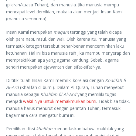
(pikiran/kuasa Tuhan), dan manusia. Jika manusia mampu
mencapai level demikian, maka ia akan menjadi Insan Kamil
(manusia sempurna).
Insan Kamil merupakan
maqam
tertinggi yang telah dicapai
oleh para nabi, rasul, dan wali. Oleh karena itu, manusia yang
termasuk kategori tersebut benar-benar mencerminkan laku
ketuhanan. Hal ini bisa manusia raih jika mampu menyerap dan
mempraktikkan apa yang agama kandung. Sebab, agama
sendiri merupakan ejawantah dari sifat-sifatNya.
Di titik itulah Insan Kamil memiliki korelasi dengan
Khalifah fi
Al-Ard
(Khalifah di bumi)
.
Dalam Al-Quran, Tuhan menyebut
manusia sebagai
Khalifah fil Al-Ard
yang memiliki tugas
menjadi
wakil-Nya untuk memakmurkan bumi
. Tidak bisa tidak,
manusia harus menurut dengan perintah Tuhan, termasuk
bagaimana cara mengatur bumi ini.
Pemilihan diksi
khalifah
menandaskan bahwa makhluk yang
menyandang status tersebut harus menuruti perintah dari