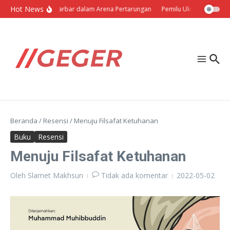
Lewati ke konten
Hot News
Politik Barbar dalam Arena Pertarungan
Pemilu Ukraina: Milih Se
Beranda
/
Resensi
/
Menuju Filsafat Ketuhanan
Buku
Resensi
Menuju Filsafat Ketuhanan
Oleh
Slamet Makhsun
Tidak ada komentar
2022-05-02