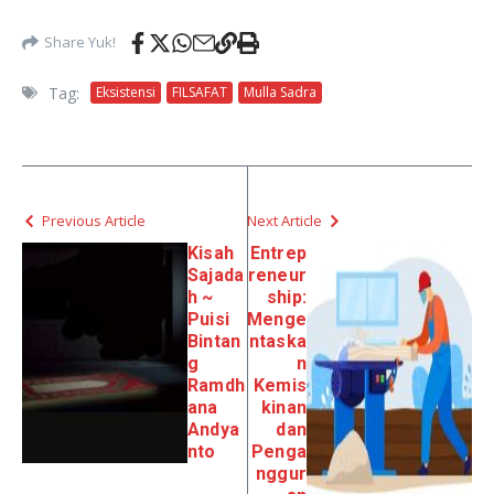
Share Yuk!
Tag:
Eksistensi
FILSAFAT
Mulla Sadra
Previous Article
Next Article
Kisah
Entrep
Sajada
reneur
h ~
ship:
Puisi
Menge
Bintan
ntaska
g
n
Ramdh
Kemis
ana
kinan
Andya
dan
nto
Penga
nggur