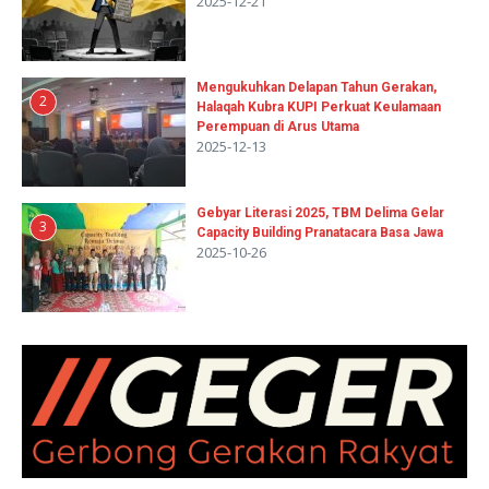
2025-12-21
Mengukuhkan Delapan Tahun Gerakan,
2
Halaqah Kubra KUPI Perkuat Keulamaan
Perempuan di Arus Utama
2025-12-13
Gebyar Literasi 2025, TBM Delima Gelar
3
Capacity Building Pranatacara Basa Jawa
2025-10-26