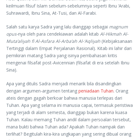
keilmuan filsuf Islam sebelum-sebelumnya seperti Ibnu ‘Arabi,
Suhrawardi, Ibnu Sina, At-Tusi, dan Al-Farabi.
Salah satu karya Sadra yang lalu dianggap sebagai
magnum
opus-
nya oleh para cendekiawan adalah kitab
Al-Hikmah Al-
Muta’aliyah fi Al-Asfara Al-Arba’ah Al-‘Aqliyah
(Kebijaksanaan
Tertinggi dalam Empat Perjalanan Rasional). Kitab ini lahir dari
pemikiran matang Sadra yang isinya pembahasan kritis
mengenai filsafat post-Avicennian (filsafat di era setelah Ibnu
Sina).
Apa yang ditulis Sadra menjadi menarik bila disandingkan
dengan argumen-argumen tentang
peniadaan Tuhan
. Orang
ateis dengan gagah berkoar bahwa manusia terlepas dari
Tuhan. Apa yang selama ini manusia capai, termasuk peristiwa
yang terjadi di alam semesta, dianggap bukan karena kuasa
Tuhan. Kalau memang Tuhan andil dalam persoalan tersebut,
mana bukti bahwa Tuhan ada? Apakah Tuhan nampak dan
terlihat? Begitulah kira-kira ungkapan yang sering dibual orang